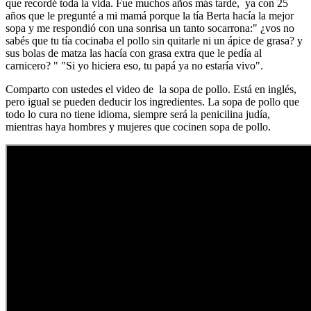
que recordé toda la vida. Fue muchos años más tarde, ya con 25
años que le pregunté a mi mamá porque la tía Berta hacía la mejor
sopa y me respondió con una sonrisa un tanto socarrona:" ¿vos no
sabés que tu tía cocinaba el pollo sin quitarle ni un ápice de grasa? y
sus bolas de matza las hacía con grasa extra que le pedía al
carnicero? " "Si yo hiciera eso, tu papá ya no estaría vivo".
Comparto con ustedes el video de la sopa de pollo. Está en inglés,
pero igual se pueden deducir los ingredientes. La sopa de pollo que
todo lo cura no tiene idioma, siempre será la penicilina judía,
mientras haya hombres y mujeres que cocinen sopa de pollo.