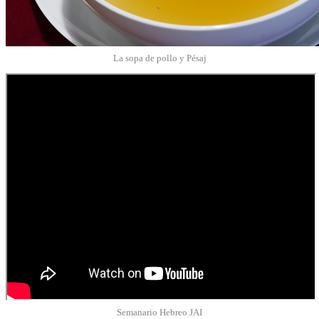
La sopa de pollo y Pésaj
Semanario Hebreo JAI