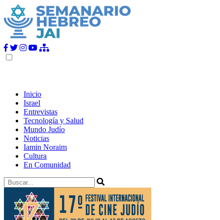
Inicio
Israel
Entrevistas
Tecnología y Salud
Mundo Judío
Noticias
Iamin Noraim
Cultura
En Comunidad