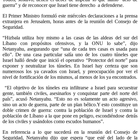
guerra” y de reconocer que Israel tiene derecho a defenderse.
El Primer Ministro formuló este miércoles declaraciones a la prensa
extranjera en Jerusalem, horas antes de la reunión del Consejo de
Seguridad.
“Hizbala utiliza hoy mismo a las casas de las aldeas del sur del
Líbano con propósitos ofensivos, y la ONU lo sabe”, dijo
Netanyahu, asegurando que “una de cada tres casas es usada para
ello”. De una casa particular salía uno de los cuatro túneles que
Israel halló desde que inició el operativo “Protector del norte” para
exponer y neutralizar los túneles. En Israel hay certeza que son
numerosos los ya cavados con Israel, y preocupación por ver el
nivel de fortificación de los mismos, al menos de los ya encontrados.
“El objetivo de los túneles era infiltrarse a Israel para secuestrar
gente, también civiles, asesinarlos y conquistar parte del norte del
país”, acusó Netanyahu. “Esto no es solamente un acto agresivo,
sino un acto de guerra, parte de un plan bélico.Y esto constituye un
doble crimen de guerra: contra la población de Israel y contra la
población de Líbano a la que pone en peligro, escondiéndose detrás
de los civiles y usándolos como escudos humanos”.
En referencia a lo que sucederá en la reunión del Consejo de
Seguridad, Netanyahu dijo que espera “que esté del lado de la