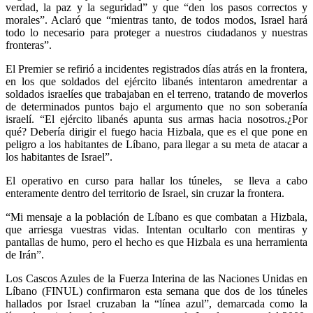
verdad, la paz y la seguridad” y que “den los pasos correctos y
morales”. Aclaró que “mientras tanto, de todos modos, Israel hará
todo lo necesario para proteger a nuestros ciudadanos y nuestras
fronteras”.
El Premier se refirió a incidentes registrados días atrás en la frontera,
en los que soldados del ejército libanés intentaron amedrentar a
soldados israelíes que trabajaban en el terreno, tratando de moverlos
de determinados puntos bajo el argumento que no son soberanía
israelí. “El ejército libanés apunta sus armas hacia nosotros.¿Por
qué? Debería dirigir el fuego hacia Hizbala, que es el que pone en
peligro a los habitantes de Líbano, para llegar a su meta de atacar a
los habitantes de Israel”.
El operativo en curso para hallar los túneles, se lleva a cabo
enteramente dentro del territorio de Israel, sin cruzar la frontera.
“Mi mensaje a la población de Líbano es que combatan a Hizbala,
que arriesga vuestras vidas. Intentan ocultarlo con mentiras y
pantallas de humo, pero el hecho es que Hizbala es una herramienta
de Irán”.
Los Cascos Azules de la Fuerza Interina de las Naciones Unidas en
Líbano (FINUL) confirmaron esta semana que dos de los túneles
hallados por Israel cruzaban la “línea azul”, demarcada como la