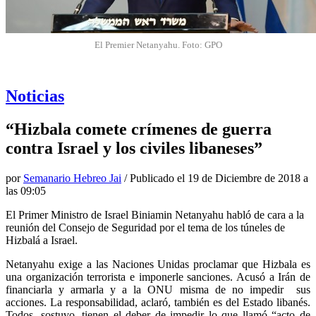
El Premier Netanyahu. Foto: GPO
Noticias
“Hizbala comete crímenes de guerra
contra Israel y los civiles libaneses”
por
Semanario Hebreo Jai
/ Publicado el
19 de Diciembre de 2018 a
las 09:05
El Primer Ministro de Israel Biniamin Netanyahu habló de cara a la
reunión del Consejo de Seguridad por el tema de los túneles de
Hizbalá a Israel.
Netanyahu exige a las Naciones Unidas proclamar que Hizbala es
una organización terrorista e imponerle sanciones. Acusó a Irán de
financiarla y armarla y a la ONU misma de no impedir sus
acciones. La responsabilidad, aclaró, también es del Estado libanés.
Todos, sostuvo, tienen el deber de impedir lo que llamó “acto de