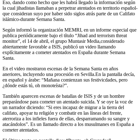
Eso, dando como hecho que les habrá llegado la información según
la cual jihadistas llamaban a perpetrar atentados en territorio español-
que consideran suyo por haber sido siglos atrás parte de un Califato
islámico-durante Semana Santa.
Según informó la organización MEMRI, en un informe especial que
publica periódicamente bajo el título “Jihad and terrorism threat
monitor”, el 14 de abril, el grupo Muntasir Media,considerado
abiertamente favorable a ISIS, publicó un video llamando
explícitamente a cometer atentados en España durante Semana
Santa.
En el video mostraron escenas de la Semana Santa en años
aneriores, incluyendo una procesión en Sevilla.En la pantalla decía,
en español y árabe: “Mañana comienzan sus festivicdades, pero
¿dónde estás tú, oh monoteísta?”.
También aparecen escenas de batallas de ISIS y de un hombre
preparándose para cometer un atentado suicida. Y se oye la voz de
un narrador diciendo: “Si eres incapaz de migrar a la tierra del
califato, apoyar tu religión y combatir en las líneas del frente,
aterroriza a los infieles fuera de ellas, desparramando su sangre y
atacándolos”. Es un llamado directo a los musulmanes en España a
cometer atentados.