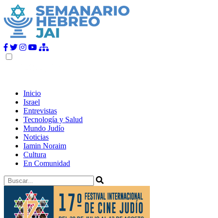
Inicio
Israel
Entrevistas
Tecnología y Salud
Mundo Judío
Noticias
Iamin Noraim
Cultura
En Comunidad