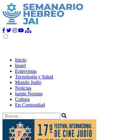
Inicio
Israel
Entrevistas
Tecnología y Salud
Mundo Judío
Noticias
Iamin Noraim
Cultura
En Comunidad