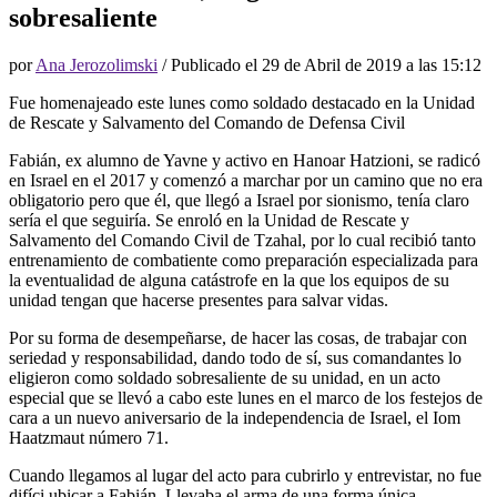
sobresaliente
por
Ana Jerozolimski
/ Publicado el
29 de Abril de 2019 a las 15:12
Fue homenajeado este lunes como soldado destacado en la Unidad
de Rescate y Salvamento del Comando de Defensa Civil
Fabián, ex alumno de Yavne y activo en Hanoar Hatzioni, se radicó
en Israel en el 2017 y comenzó a marchar por un camino que no era
obligatorio pero que él, que llegó a Israel por sionismo, tenía claro
sería el que seguiría. Se enroló en la Unidad de Rescate y
Salvamento del Comando Civil de Tzahal, por lo cual recibió tanto
entrenamiento de combatiente como preparación especializada para
la eventualidad de alguna catástrofe en la que los equipos de su
unidad tengan que hacerse presentes para salvar vidas.
Por su forma de desempeñarse, de hacer las cosas, de trabajar con
seriedad y responsabilidad, dando todo de sí, sus comandantes lo
eligieron como soldado sobresaliente de su unidad, en un acto
especial que se llevó a cabo este lunes en el marco de los festejos de
cara a un nuevo aniversario de la independencia de Israel, el Iom
Haatzmaut número 71.
Cuando llegamos al lugar del acto para cubrirlo y entrevistar, no fue
difíci ubicar a Fabián. Llevaba el arma de una forma única.