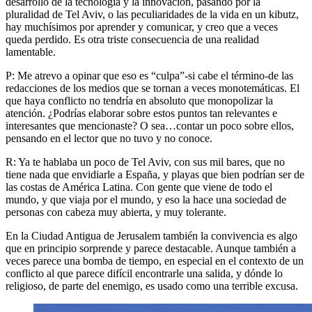
desarrollo de la tecnología y la innovación, pasando por la
pluralidad de Tel Aviv, o las peculiaridades de la vida en un kibutz,
hay muchísimos por aprender y comunicar, y creo que a veces
queda perdido. Es otra triste consecuencia de una realidad
lamentable.
P: Me atrevo a opinar que eso es “culpa”-si cabe el término-de las
redacciones de los medios que se tornan a veces monotemáticas. El
que haya conflicto no tendría en absoluto que monopolizar la
atención. ¿Podrías elaborar sobre estos puntos tan relevantes e
interesantes que mencionaste? O sea…contar un poco sobre ellos,
pensando en el lector que no tuvo y no conoce.
R: Ya te hablaba un poco de Tel Aviv, con sus mil bares, que no
tiene nada que envidiarle a España, y playas que bien podrían ser de
las costas de América Latina. Con gente que viene de todo el
mundo, y que viaja por el mundo, y eso la hace una sociedad de
personas con cabeza muy abierta, y muy tolerante.
En la Ciudad Antigua de Jerusalem también la convivencia es algo
que en principio sorprende y parece destacable. Aunque también a
veces parece una bomba de tiempo, en especial en el contexto de un
conflicto al que parece difícil encontrarle una salida, y dónde lo
religioso, de parte del enemigo, es usado como una terrible excusa.