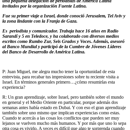
una pequeña delegación de periodistas de América Latina
invitados por la organización Fuente Latina.
Fue su primer viaje a Israel, donde conoció Jerusalem, Tel Aviv y
la zona lindante con la Franja de Gaza.
Es periodista y comunicador. Trabaja hace 16 años en Radio
Sarandí y 5 en Teledoce, y ha colaborado con diversos medios
escritos como Rumbo Zur, Seis Grados y Voces. Además, asesoró
al Banco Mundial y participó de la Cumbre de Jóvenes Líderes
del Banco de Desarrollo de América Latina.
P: Juan Miguel, me alegra mucho tener la oportunidad de esta
entrevista, para recabar tus impresiones sobre tu reciente visita a
Israel. En términos generales primero…¿cómo resumirías esta
experiencia?
R: Un gran aprendizaje, sobre Israel, pero también sobre el mundo
en general y el Medio Oriente en particular, porque además dos
semanas antes había estado en Dubai. Y con eso el gran aprendizaje
también sobre uno mismo que implican experiencias como estas.
Cuando te acercás a las cosas los conflictos que pueden ser muy
lejanos se vuelven mucho más humanos. Y por más que uno lo sepa
otra cosa es vivirlo. A veces es difícil que algo te sorprenda cuando