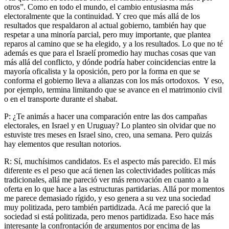
otros”. Como en todo el mundo, el cambio entusiasma más
electoralmente que la continuidad. Y creo que más allá de los
resultados que respaldaron al actual gobierno, también hay que
respetar a una minoría parcial, pero muy importante, que plantea
reparos al camino que se ha elegido, y a los resultados. Lo que no té
además es que para el Israelí promedio hay muchas cosas que van
más allá del conflicto, y dónde podría haber coincidencias entre la
mayoría oficalista y la oposición, pero por la forma en que se
conforma el gobierno lleva a alianzas con los más ortodoxos. Y eso,
por ejemplo, termina limitando que se avance en el matrimonio civil
o en el transporte durante el shabat.
P: ¿Te animás a hacer una comparación entre las dos campañas
electorales, en Israel y en Uruguay? Lo planteo sin olvidar que no
estuviste tres meses en Israel sino, creo, una semana. Pero quizás
hay elementos que resultan notorios.
R: Sí, muchísimos candidatos. Es el aspecto más parecido. El más
diferente es el peso que acá tienen las colectividades políticas más
tradicionales, allá me pareció ver más renovación en cuanto a la
oferta en lo que hace a las estructuras partidarias. Allá por momentos
me parece demasiado rígido, y eso genera a su vez una sociedad
muy politizada, pero también partidizada. Acá me pareció que la
sociedad si está politizada, pero menos partidizada. Eso hace más
interesante la confrontación de argumentos por encima de las