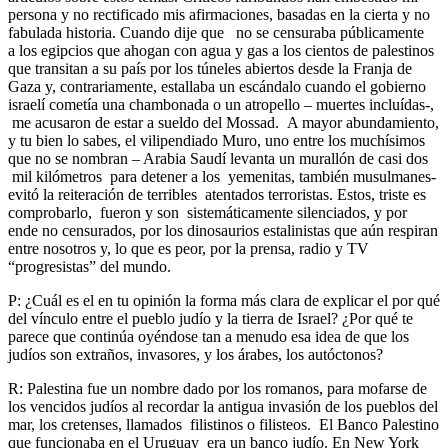
persona y no rectificado mis afirmaciones, basadas en la cierta y no
fabulada historia. Cuando dije que no se censuraba públicamente
a los egipcios que ahogan con agua y gas a los cientos de palestinos
que transitan a su país por los túneles abiertos desde la Franja de
Gaza y, contrariamente, estallaba un escándalo cuando el gobierno
israelí cometía una chambonada o un atropello – muertes incluídas-,
me acusaron de estar a sueldo del Mossad. A mayor abundamiento,
y tu bien lo sabes, el vilipendiado Muro, uno entre los muchísimos
que no se nombran – Arabia Saudí levanta un murallón de casi dos
mil kilómetros para detener a los yemenitas, también musulmanes-
evitó la reiteración de terribles atentados terroristas. Estos, triste es
comprobarlo, fueron y son sistemáticamente silenciados, y por
ende no censurados, por los dinosaurios estalinistas que aún respiran
entre nosotros y, lo que es peor, por la prensa, radio y TV
“progresistas” del mundo.
P: ¿Cuál es el en tu opinión la forma más clara de explicar el por qué
del vínculo entre el pueblo judío y la tierra de Israel? ¿Por qué te
parece que continúa oyéndose tan a menudo esa idea de que los
judíos son extraños, invasores, y los árabes, los autóctonos?
R: Palestina fue un nombre dado por los romanos, para mofarse de
los vencidos judíos al recordar la antigua invasión de los pueblos del
mar, los cretenses, llamados filistinos o filisteos. El Banco Palestino
que funcionaba en el Uruguay era un banco judío. En New York