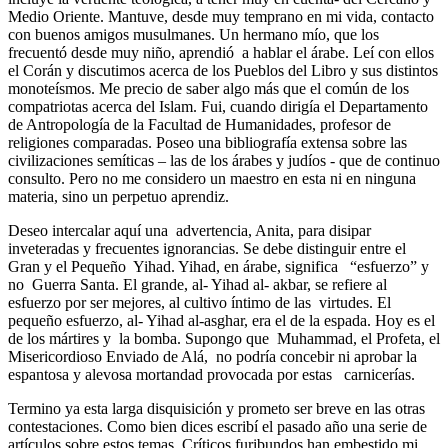
Medio Oriente. Mantuve, desde muy temprano en mi vida, contacto
con buenos amigos musulmanes. Un hermano mío, que los
frecuentó desde muy niño, aprendió a hablar el árabe. Leí con ellos
el Corán y discutimos acerca de los Pueblos del Libro y sus distintos
monoteísmos. Me precio de saber algo más que el común de los
compatriotas acerca del Islam. Fui, cuando dirigía el Departamento
de Antropología de la Facultad de Humanidades, profesor de
religiones comparadas. Poseo una bibliografía extensa sobre las
civilizaciones semíticas – las de los árabes y judíos - que de continuo
consulto. Pero no me considero un maestro en esta ni en ninguna
materia, sino un perpetuo aprendiz.
Deseo intercalar aquí una advertencia, Anita, para disipar
inveteradas y frecuentes ignorancias. Se debe distinguir entre el
Gran y el Pequeño Yihad. Yihad, en árabe, significa “esfuerzo” y
no Guerra Santa. El grande, al- Yihad al- akbar, se refiere al
esfuerzo por ser mejores, al cultivo íntimo de las virtudes. El
pequeño esfuerzo, al- Yihad al-asghar, era el de la espada. Hoy es el
de los mártires y la bomba. Supongo que Muhammad, el Profeta, el
Misericordioso Enviado de Alá, no podría concebir ni aprobar la
espantosa y alevosa mortandad provocada por estas carnicerías.
Termino ya esta larga disquisición y prometo ser breve en las otras
contestaciones. Como bien dices escribí el pasado año una serie de
artículos sobre estos temas. Críticos furibundos han embestido mi