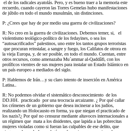
el de los radicales ayatolás. Pero, y es bueno traer a la memoria este
recuerdo, cuando cayeron las Torres Gemelas hubo manifestaciones
de júbilo en todo el mundo musulmán, sin distinciones.
P: ¿Crees que hay de por medio una guerra de civilizaciones?
R: No creo en la guerra de civilizaciones. Debemos temer, si, el
violentismo teológico-político de los fedayines, o sea los
“autosacrificados” palestinos, uno entre los tantos grupos terroristas
que procuran reinstalar, a sangre y fuego, los Califatos de otrora en
la vieja Europa, y, de ser posible, en todo el mundo. Cuentan, entre
otros recursos, como amenazaba Mu´ammar al-Qaddâfi, con los
prolíficos vientres de sus mujeres para instalar un Estado Islámico en
un país europeo a mediados del siglo.
P: Hablemos de Irán…y su claro intento de inserción en América
Latina..
R: No podemos olvidar el sistemático desconocimiento de los
DD.HH. practicado por una teocracia arcaizante. ¿ Por qué callar
los crímenes de un gobierno que desea incinerar a los judíos,
realizando un Holocausto en forma, ya que niegan el practicado de
los nazis?¿ Por qué no censurar mediante altavoces internacionales a
un régimen que mata a los disidentes, que lapida a las pobrecitas
mujeres violadas como si fueran las culpables de ese delito, que