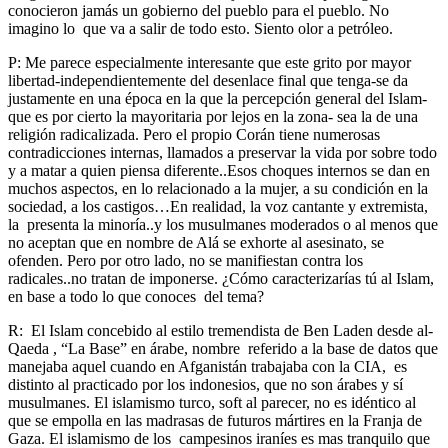
conocieron jamás un gobierno del pueblo para el pueblo. No
imagino lo que va a salir de todo esto. Siento olor a petróleo.
P: Me parece especialmente interesante que este grito por mayor
libertad-independientemente del desenlace final que tenga-se da
justamente en una época en la que la percepción general del Islam-
que es por cierto la mayoritaria por lejos en la zona- sea la de una
religión radicalizada. Pero el propio Corán tiene numerosas
contradicciones internas, llamados a preservar la vida por sobre todo
y a matar a quien piensa diferente..Esos choques internos se dan en
muchos aspectos, en lo relacionado a la mujer, a su condición en la
sociedad, a los castigos…En realidad, la voz cantante y extremista,
la presenta la minoría..y los musulmanes moderados o al menos que
no aceptan que en nombre de Alá se exhorte al asesinato, se
ofenden. Pero por otro lado, no se manifiestan contra los
radicales..no tratan de imponerse. ¿Cómo caracterizarías tú al Islam,
en base a todo lo que conoces del tema?
R: El Islam concebido al estilo tremendista de Ben Laden desde al-
Qaeda , “La Base” en árabe, nombre referido a la base de datos que
manejaba aquel cuando en Afganistán trabajaba con la CIA, es
distinto al practicado por los indonesios, que no son árabes y sí
musulmanes. El islamismo turco, soft al parecer, no es idéntico al
que se empolla en las madrasas de futuros mártires en la Franja de
Gaza. El islamismo de los campesinos iraníes es mas tranquilo que