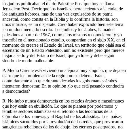
los judíos publicaban el diario Palestine Post que hoy se llama
Jerusalem Post. Decir que los israelíes, pertenecientes a la etnia de
los antiguos hebreos, mas de una vez expulsados de su patria
ancestral, como consta en la Biblia y lo confirma la historia, son
unos intrusos, es un disparate. Creo haber explicado bien este tema
en un documentado escrito. Los judíos y los árabes, llamados
palestinos a partir de 1967, como ellos mismos reconocieron y yo
trascribí en el mencionado estudio, compartían en el siglo XX, en el
momento de crearse el Estado de Israel, un territorio que ojalá sea el
escenario de un Estado Palestino, aun no existente pero que merece
llegar a serlo y del Estado de Israel, que ya lo es y debe seguir
siendo de modo inalienable.
P: Medio Oriente está viviendo una época muy singular, que deja en
claro que los problemas de la región no se deben a Israel,
contrariamente a lo que durante décadas los gobernantes árabes
intentaron demostrar. En tu opinión ¿lo que está pasando conducirá
a democracias?
R: No hubo nunca democracia en los estados árabes o musulmanes
que hoy están en ebullición. Lo que se plantea por poderosos y
temibles sectores islamistas es el retorno a las teocracias de la
Córdoba de los omeyas y al Bagdad de los abássidas. Los países
islámicos sacudidos por la revolución de las redes, que provocaron
sangrientas rebeliones de los de abajo, los eternos postergados, no