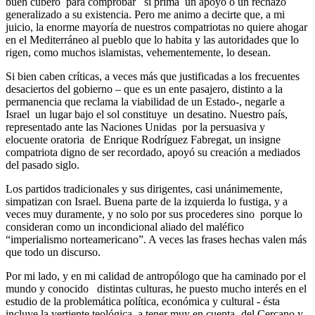
buen cubero para comprobar si prima un apoyo o un rechazo
generalizado a su existencia. Pero me animo a decirte que, a mi
juicio, la enorme mayoría de nuestros compatriotas no quiere ahogar
en el Mediterráneo al pueblo que lo habita y las autoridades que lo
rigen, como muchos islamistas, vehementemente, lo desean.
Si bien caben críticas, a veces más que justificadas a los frecuentes
desaciertos del gobierno – que es un ente pasajero, distinto a la
permanencia que reclama la viabilidad de un Estado-, negarle a
Israel un lugar bajo el sol constituye un desatino. Nuestro país,
representado ante las Naciones Unidas por la persuasiva y
elocuente oratoria de Enrique Rodríguez Fabregat, un insigne
compatriota digno de ser recordado, apoyó su creación a mediados
del pasado siglo.
Los partidos tradicionales y sus dirigentes, casi unánimemente,
simpatizan con Israel. Buena parte de la izquierda lo fustiga, y a
veces muy duramente, y no solo por sus procederes sino porque lo
consideran como un incondicional aliado del maléfico
“imperialismo norteamericano”. A veces las frases hechas valen más
que todo un discurso.
Por mi lado, y en mi calidad de antropólogo que ha caminado por el
mundo y conocido distintas culturas, he puesto mucho interés en el
estudio de la problemática política, económica y cultural - ésta
incluye la vertiente teológica, a tener muy en cuenta- del Cercano y