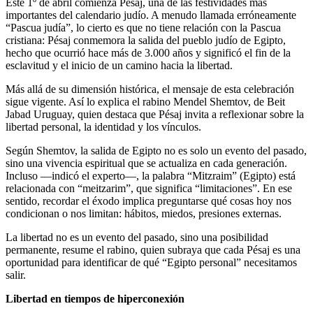
Este 1º de abril comienza Pésaj, una de las festividades más
importantes del calendario judío. A menudo llamada erróneamente
“Pascua judía”, lo cierto es que no tiene relación con la Pascua
cristiana: Pésaj conmemora la salida del pueblo judío de Egipto,
hecho que ocurrió hace más de 3.000 años y significó el fin de la
esclavitud y el inicio de un camino hacia la libertad.
Más allá de su dimensión histórica, el mensaje de esta celebración
sigue vigente. Así lo explica el rabino Mendel Shemtov, de Beit
Jabad Uruguay, quien destaca que Pésaj invita a reflexionar sobre la
libertad personal, la identidad y los vínculos.
Según Shemtov, la salida de Egipto no es solo un evento del pasado,
sino una vivencia espiritual que se actualiza en cada generación.
Incluso —indicó el experto—, la palabra “Mitzraim” (Egipto) está
relacionada con “meitzarim”, que significa “limitaciones”. En ese
sentido, recordar el éxodo implica preguntarse qué cosas hoy nos
condicionan o nos limitan: hábitos, miedos, presiones externas.
La libertad no es un evento del pasado, sino una posibilidad
permanente, resume el rabino, quien subraya que cada Pésaj es una
oportunidad para identificar de qué “Egipto personal” necesitamos
salir.
Libertad en tiempos de hiperconexión