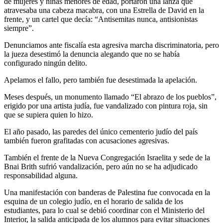
de mujeres y niñas menores de edad, portaron una lanza que
atravesaba una cabeza macabra, con una Estrella de David en la
frente, y un cartel que decía: “Antisemitas nunca, antisionistas
siempre”.
Denunciamos ante fiscalía esta agresiva marcha discriminatoria, pero
la jueza desestimó la denuncia alegando que no se había
configurado ningún delito.
Apelamos el fallo, pero también fue desestimada la apelación.
Meses después, un monumento llamado “El abrazo de los pueblos”,
erigido por una artista judía, fue vandalizado con pintura roja, sin
que se supiera quien lo hizo.
El año pasado, las paredes del único cementerio judío del país
también fueron grafitadas con acusaciones agresivas.
También el frente de la Nueva Congregación Israelita y sede de la
Bnai Brith sufrió vandalización, pero aún no se ha adjudicado
responsabilidad alguna.
Una manifestación con banderas de Palestina fue convocada en la
esquina de un colegio judío, en el horario de salida de los
estudiantes, para lo cual se debió coordinar con el Ministerio del
Interior, la salida anticipada de los alumnos para evitar situaciones