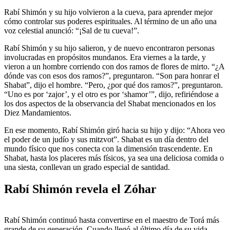
Rabí Shimón y su hijo volvieron a la cueva, para aprender mejor
cómo controlar sus poderes espirituales. Al término de un año una
voz celestial anunció: “¡Sal de tu cueva!”.
Rabí Shimón y su hijo salieron, y de nuevo encontraron personas
involucradas en propósitos mundanos. Era viernes a la tarde, y
vieron a un hombre corriendo con dos ramos de flores de mirto. “¿A
dónde vas con esos dos ramos?”, preguntaron. “Son para honrar el
Shabat”, dijo el hombre. “Pero, ¿por qué dos ramos?”, preguntaron.
“Uno es por ‘zajor’, y el otro es por ‘shamor’”, dijo, refiriéndose a
los dos aspectos de la observancia del Shabat mencionados en los
Diez Mandamientos.
En ese momento, Rabí Shimón giró hacia su hijo y dijo: “Ahora veo
el poder de un judío y sus mitzvot”. Shabat es un día dentro del
mundo físico que nos conecta con la dimensión trascendente. En
Shabat, hasta los placeres más físicos, ya sea una deliciosa comida o
una siesta, conllevan un grado especial de santidad.
Rabí Shimón revela el Zóhar
Rabí Shimón continuó hasta convertirse en el maestro de Torá más
grande de su generación. Cuando llegó al último día de su vida,