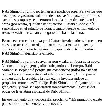
Rabí Shimón y su hijo no tenían una muda de ropa. Para evitar que
sus ropas se gastaran, cada uno de ellos cavó un pozo profundo, se
sacaron sus ropas y se enterraron hasta la altura del cuello en la
arena (por recato, querían estar cubiertos). Pasaban todo el día
sumergidos en el estudio de Torá. Cuando llegaba el momento de
rezar, se vestían, rezaban y luego retornaban a la arena.
Permanecieron en la cueva por 12 años, involucrados solamente en
el estudio de Torá. Un día, Eliahu el profeta vino a la cueva y
anunció que el César había muerto y que el decreto en contra de
Rabí Shimón había sido levantado.
Rabí Shimón y su hijo se aventuraron y salieron fuera de la cueva.
Vieron a unos granjeros judíos trabajando en el campo. Rabí
Shimón se sorprendió porque sus compañeros judíos no estaban
ocupados continuamente en el estudio de Torá. “¿Cómo puede
alguien darle la espalda a la vida eterna involucrándose en
propósitos mundanos?”, él dijo. Rabí Shimón miró fijamente a los
granjeros, ¡y ellos se vaporizaron inmediatamente!, a causa del
poder de la estatura espiritual de Rabí Shimón.
En ese momento una voz celestial proclamó: “¡Mi mundo no existe
para ser destruido! ¡Vuelve a tu cueva!”.