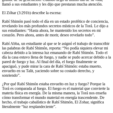
llamó a sus estudiantes y les dijo que prestaran mucha atención.
El Zóhar (3:291b) describe la escena:
Rabí Shimón pasó todo el día en un estado profético de conciencia,
revelando los más profundos secretos místicos de la Torá. Le dijo a
sus estudiantes: “Hasta ahora, he mantenido los secretos en mi
corazón. Pero ahora, antes de morir, deseo revelarlo todo”.
Rabí Abba, un estudiante al que se le asignó el trabajo de transcribir
las palabras de Rabí Shimón, reporta: “No podía siquiera elevar mi
cabeza debido a la intensa luz emanando de Rabí Shimón. Todo el
día la casa estuvo llena de fuego, y nadie se pudo acercar debido a la
pared de fuego y luz. Al final del día, el fuego finalmente se
apaciguó, y pude mirar la cara de Rabí Shimón: estaba muerto,
envuelto en su Talit, yaciendo sobre su costado derecho, y
sonriendo”.
¿Por qué Rabí Shimón estaba envuelto en luz y fuego? Porque la
Torá es comparada al fuego. El fuego es el material que convierte la
materia física en energía. De la misma manera, la Torá nos enseña
cómo transformar el mundo material en energía trascendente. De
hecho, el trabajo cabalístico de Rabí Shimón, El Zohar, significa
literalmente “luz resplandeciente”.