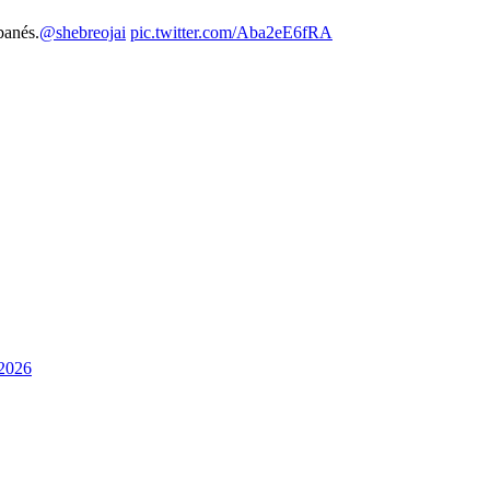
banés.
@shebreojai
pic.twitter.com/Aba2eE6fRA
 2026