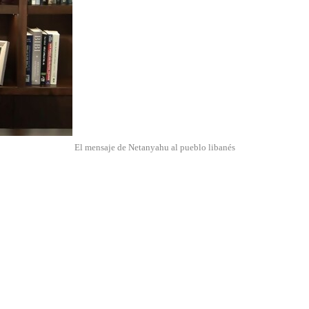
El mensaje de Netanyahu al pueblo libanés