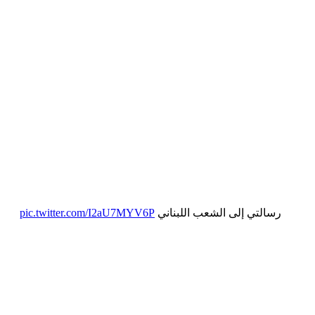
pic.twitter.com/I2aU7MYV6P
رسالتي إلى الشعب اللبناني