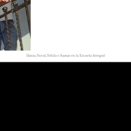
Dania,Yuval,Tehila e Itamar en la Escuela Integral