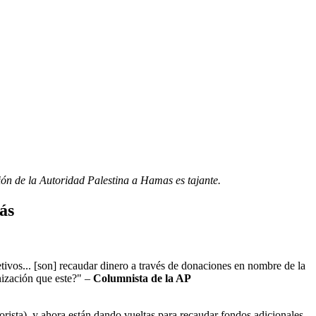
ión de la Autoridad Palestina a Hamas es tajante.
ás
tivos... [son] recaudar dinero a través de donaciones en nombre de la
nización que este?" –
Columnista de la AP
rista), y ahora están dando vueltas para recaudar fondos adicionales