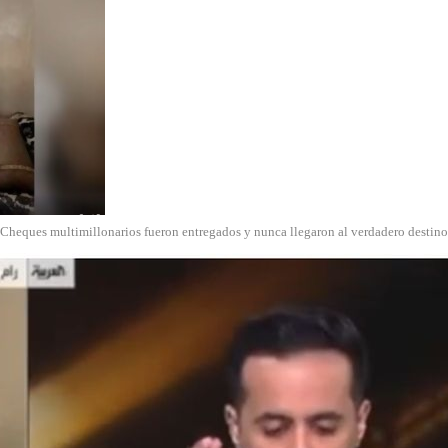
Cheques multimillonarios fueron entregados y nunca llegaron al verdadero destino