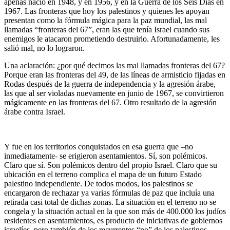
apenas nació en 1948, y en 1956, y en la Guerra de los Seis Días en
1967. Las fronteras que hoy los palestinos y quienes les apoyan
presentan como la fórmula mágica para la paz mundial, las mal
llamadas “fronteras del 67”, eran las que tenía Israel cuando sus
enemigos le atacaron prometiendo destruirlo. Afortunadamente, les
salió mal, no lo lograron.
Una aclaración: ¿por qué decimos las mal llamadas fronteras del 67?
Porque eran las fronteras del 49, de las líneas de armisticio fijadas en
Rodas después de la guerra de independencia y la agresión árabe,
las que al ser violadas nuevamente en junio de 1967, se convirtieron
mágicamente en las fronteras del 67. Otro resultado de la agresión
árabe contra Israel.
Y fue en los territorios conquistados en esa guerra que –no
inmediatamente- se erigieron asentamientos. Sí, son polémicos.
Claro que sí. Son polémicos dentro del propio Israel. Claro que su
ubicación en el terreno complica el mapa de un futuro Estado
palestino independiente. De todos modos, los palestinos se
encargaron de rechazar ya varias fórmulas de paz que incluía una
retirada casi total de dichas zonas. La situación en el terreno no se
congela y la situación actual en la que son más de 400.000 los judíos
residentes en asentamientos, es producto de iniciativas de gobiernos
israelíes, pero también de los recurrentes “no” de los palestinos.