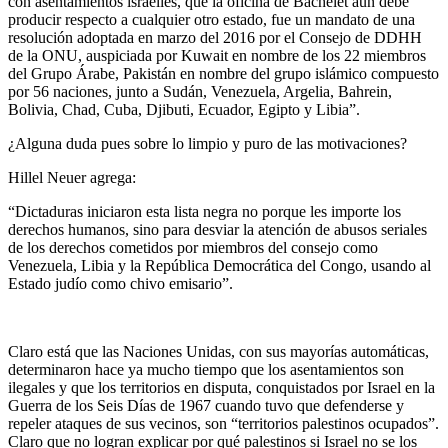
con asentamientos israelíes, que la oficina de Bachelet aún debe
producir respecto a cualquier otro estado, fue un mandato de una
resolución adoptada en marzo del 2016 por el Consejo de DDHH
de la ONU, auspiciada por Kuwait en nombre de los 22 miembros
del Grupo Árabe, Pakistán en nombre del grupo islámico compuesto
por 56 naciones, junto a Sudán, Venezuela, Argelia, Bahrein,
Bolivia, Chad, Cuba, Djibuti, Ecuador, Egipto y Libia”.
¿Alguna duda pues sobre lo limpio y puro de las motivaciones?
Hillel Neuer agrega:
“Dictaduras iniciaron esta lista negra no porque les importe los
derechos humanos, sino para desviar la atención de abusos seriales
de los derechos cometidos por miembros del consejo como
Venezuela, Libia y la República Democrática del Congo, usando al
Estado judío como chivo emisario”.
Claro está que las Naciones Unidas, con sus mayorías automáticas,
determinaron hace ya mucho tiempo que los asentamientos son
ilegales y que los territorios en disputa, conquistados por Israel en la
Guerra de los Seis Días de 1967 cuando tuvo que defenderse y
repeler ataques de sus vecinos, son “territorios palestinos ocupados”.
Claro que no logran explicar por qué palestinos si Israel no se los