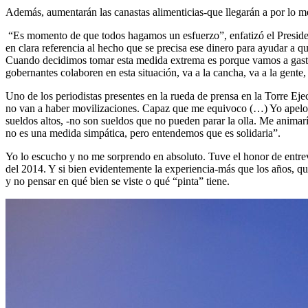
Además, aumentarán las canastas alimenticias-que llegarán a por lo m
“Es momento de que todos hagamos un esfuerzo”, enfatizó el Presidente
en clara referencia al hecho que se precisa ese dinero para ayudar a q
Cuando decidimos tomar esta medida extrema es porque vamos a gastar, s
gobernantes colaboren en esta situación, va a la cancha, va a la gente,
Uno de los periodistas presentes en la rueda de prensa en la Torre Ejec
no van a haber movilizaciones. Capaz que me equivoco (…) Yo apelo a 
sueldos altos, -no son sueldos que no pueden parar la olla. Me animar
no es una medida simpática, pero entendemos que es solidaria”.
Yo lo escucho y no me sorprendo en absoluto. Tuve el honor de entrevi
del 2014. Y si bien evidentemente la experiencia-más que los años, que 
y no pensar en qué bien se viste o qué “pinta” tiene.