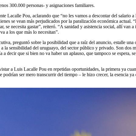
enos 300.000 personas- y asignaciones familiares.
 Lacalle Pou, aclarando que “no les vamos a descontar del salario a los 
uienes se vean más perjudicados por la paralización económica actual. “E
e necesita gastar”, reiteró. “A sanidad y asistencia social, allí van a 
 va a los que más lo necesitan”.
utiva, preguntó sobre la posibilidad que a raíz del anuncio, estalle una 
la sensibilidad del uruguayo, del sector público y privado. Son dos m
ía a decir que si bien no va haber un aplauso, que tampoco se espera, 
star a Luis Lacalle Pou en repetidas oportunidades, la primera ya cuand
podrían ser mero transcurrir del tiempo – le hizo crecer, la esencia ya 