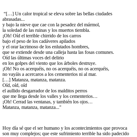
“[…] Un calor tropical se eleva sobre las bellas ciudades
abrasadas...
y bajo la nieve que cae con la pesadez del mármol,
la soledad de las ruinas y los muertos tiembla.
¡Oh! Oíd el terrible chirrido de los carros
bajo el peso de los cadáveres apilados
y el orar lacrimoso de los enlutados hombres,
que se extiende desde una calleja hasta las fosas comunes.
Oíd las últimas voces del delirio
en los golpes del viento que los árboles destruye.
¡Oh! No os acerquéis, no os acerquéis, no os acerquéis,
no vayáis a acercaros a los cementerios ni al mar.
[…] Matanza, matanza, matanza.
Oíd, oíd, oíd
el aullido desgarrador de los malditos perros
que me llega desde los valles y los cementerios…
¡Oh! Cerrad las ventanas, y también los ojos…
Matanza, matanza, matanza..."
Hoy día sé que el ser humano y los acontecimientos que provoca
son muy complejos; que este sufrimiento terrible ha sido padecido