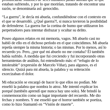
estaban sufriendo, y por lo que morirían, tratando de encontrar una
razón, se denominaría así: genocidio.
“La guerra”, le decía mi abuela, confundiéndose con el contexto en
el que se desarrolló. ¡¿Qué guerra?!, si nunca tuvieron la posibilidad
de defenderse. La guerra fue la cortina de humo que utilizaron los
perpetradores para intentar disfrazar y ocultar su delito.
Poseo algunos relatos en mi memoria, vagos. Mi abuelo casi no
habló de ello en el dichoso período en el que coincidimos. Mi abuela
repetía siempre la misma historia; o las mismas. Por lo menos, así lo
recuerdo yo. Pero, ¿por qué mi abuelo no me contaba? Él también
había sufrido. A medida que fui creciendo y fui incorporando otras
herramientas de análisis, fui entendiendo más: el “refugio de lo
intolerable” (expresión de Marcelo Viñar), para algunos, es el
silencio. Quizá para mi abuela, la palabra y su reiteración
exorcizaban el dolor.
Mi educación se encargó de hacer lo que ellos no podían. Me
enseñó la palabra que nombra lo atroz. Me intentó explicar los
porqué (también aprendí que nunca hay uno solo). Me brindó la
conmemoración como un lugar importante del recuerdo. Me dio
fechas y nombres. Y me enseñó que el horror también se poetiza,
como lo hizo Siamantó en “Visión de muerte”.