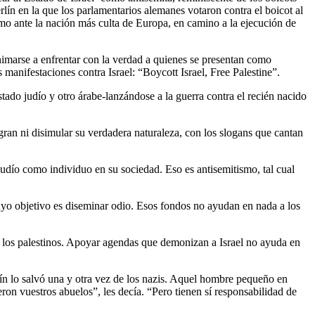
lín en la que los parlamentarios alemanes votaron contra el boicot al
smo ante la nación más culta de Europa, en camino a la ejecución de
nimarse a enfrentar con la verdad a quienes se presentan como
 manifestaciones contra Israel: “Boycott Israel, Free Palestine”.
ado judío y otro árabe-lanzándose a la guerra contra el recién nacido
logran ni disimular su verdadera naturaleza, con los slogans que cantan
 judío como individuo en su sociedad. Eso es antisemitismo, tal cual
cuyo objetivo es diseminar odio. Esos fondos no ayudan en nada a los
a los palestinos. Apoyar agendas que demonizan a Israel no ayuda en
ín lo salvó una y otra vez de los nazis. Aquel hombre pequeño en
on vuestros abuelos”, les decía. “Pero tienen sí responsabilidad de