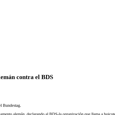
alemán contra el BDS
 el Bundestag.
rlamento alemán, declarando al BDS-la organización que llama a boicotea