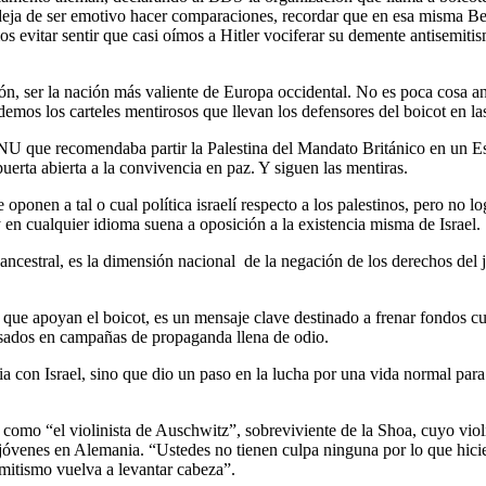
 deja de ser emotivo hacer comparaciones, recordar que en esa misma Ber
 evitar sentir que casi oímos a Hitler vociferar su demente antisemiti
ión, ser la nación más valiente de Europa occidental. No es poca cosa a
demos los carteles mentirosos que llevan los defensores del boicot en las
NU que recomendaba partir la Palestina del Mandato Británico en un Est
puerta abierta a la convivencia en paz. Y siguen las mentiras.
e oponen a tal o cual política israelí respecto a los palestinos, pero no 
 y en cualquier idioma suena a oposición a la existencia misma de Israel.
 ancestral, es la dimensión nacional de la negación de los derechos del
es que apoyan el boicot, es un mensaje clave destinado a frenar fondos 
 usados en campañas de propaganda llena de odio.
ia con Israel, sino que dio un paso en la lucha por una vida normal par
como “el violinista de Auschwitz”, sobreviviente de la Shoa, cuyo viol
jóvenes en Alemania. “Ustedes no tienen culpa ninguna por lo que hicier
semitismo vuelva a levantar cabeza”.