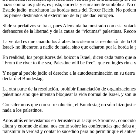
nazis contra los judíos, es justa, correcta y sumamente simbólica. No
Estado judío, marcharon las hordas nazis del Tercer Reich. No podemos
los planes destinados al exterminio de la judeidad europea.
Si de superlativos se trata, pues Alemania ha mostrado con esta votac
defensores de la libertad y de la causa de “víctimas” palestinas. Recor
La verdad es que cuando los árabes boicotearon la resolución de la O
Israel- no liberaron a nadie de nada, sino que echaron por la borda la 
En realidad, los propulsores del boicot a Israel, dicen cada tanto que s
“From the river to the sea, Palestine will be free”, que en inglés rima
Y negar al pueblo judío el derecho a la autodeterminación en su tierra
declaró el Bundestag.
La otra parte de la resolución, prohibir financiación de organizacion
palestinos sino que intentan bloquear la vida normal de Israel, y son
Consideramos que con su resolución, el Bundestag no sólo hizo justic
nada a los palestinos.
Años atrás entrevistamos en Jerusalem al Jacques Stroumsa, conocido 
altura y enorme de alma, nos contó sobre las conferencias que daba a 
transmitir la verdad y contar lo sucedido para no permitir que el anti