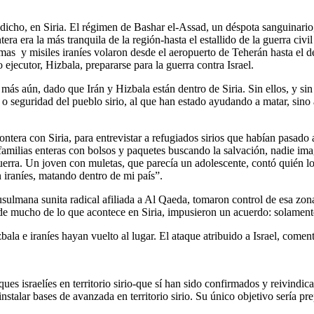
dicho, en Siria. El régimen de Bashar el-Assad, un déspota sanguinario, 
era era la más tranquila de la región-hasta el estallido de la guerra civil
mas y misiles iraníes volaron desde el aeropuerto de Teherán hasta el d
o ejecutor, Hizbala, prepararse para la guerra contra Israel.
más aún, dado que Irán y Hizbala están dentro de Siria. Sin ellos, y s
r o seguridad del pueblo sirio, al que han estado ayudando a matar, sino
ntera con Siria, para entrevistar a refugiados sirios que habían pasado
amilias enteras con bolsos y paquetes buscando la salvación, nadie imag
a guerra. Un joven con muletas, que parecía un adolescente, contó quién 
 iraníes, matando dentro de mi país”.
ulmana sunita radical afiliada a Al Qaeda, tomaron control de esa zona 
de mucho de lo que acontece en Siria, impusieron un acuerdo: solamente e
 e iraníes hayan vuelto al lugar. El ataque atribuido a Israel, comen
es israelíes en territorio sirio-que sí han sido confirmados y reivindicad
stalar bases de avanzada en territorio sirio. Su único objetivo sería pr