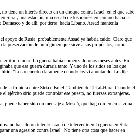
no tiene un interés directo en un choque contra Israel, en el que sabe
 en Siria-, una estación, una escala de los iraníes en camino hacia la
e Damasco y de allí, por tierra, hacia Líbano. Assad mantenía
in el apoyo de Rusia, probablemente Assad ya habría caído. Claro que
 a la preservación de un régimen que sirve a sus propósitos, como
 a territorio turco. La guerra había comenzado unos meses antes. En
inaba que esa guerra duraría tanto. Y uno de los sitios en los que
lo hirió: “Los recuerdo claramente cuando los vi apuntando. Le dije
de la frontera entre Siria e Israel. También de Tel al-Hara. Cuando el
l ejército sirio puede controlar ese puesto, no fuerzas extranjeras.
ta, puede haber sido un mensaje a Moscú, que haga orden en la zona.
os- no ha sido un intento israelí de intervenir en la guerra en Siria,
eparar una agresión contra Israel. No tiene otra cosa que hacer en