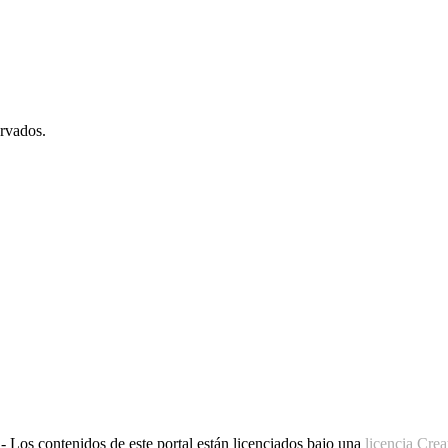
rvados.
 Los contenidos de este portal están licenciados bajo una
licencia Cr