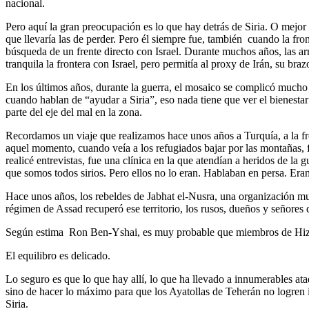
nacional.
Pero aquí la gran preocupación es lo que hay detrás de Siria. O mejor 
que llevaría las de perder. Pero él siempre fue, también cuando la front
búsqueda de un frente directo con Israel. Durante muchos años, las ar
tranquila la frontera con Israel, pero permitía al proxy de Irán, su braz
En los últimos años, durante la guerra, el mosaico se complicó mucho 
cuando hablan de “ayudar a Siria”, eso nada tiene que ver el bienesta
parte del eje del mal en la zona.
Recordamos un viaje que realizamos hace unos años a Turquía, a la fro
aquel momento, cuando veía a los refugiados bajar por las montañas, f
realicé entrevistas, fue una clínica en la que atendían a heridos de l
que somos todos sirios. Pero ellos no lo eran. Hablaban en persa. Eran
Hace unos años, los rebeldes de Jabhat el-Nusra, una organización mus
régimen de Assad recuperó ese territorio, los rusos, dueños y señores 
Según estima Ron Ben-Yshai, es muy probable que miembros de Hizbala
El equilibro es delicado.
Lo seguro es que lo que hay allí, lo que ha llevado a innumerables ataqu
sino de hacer lo máximo para que los Ayatollas de Teherán no logren in
Siria.