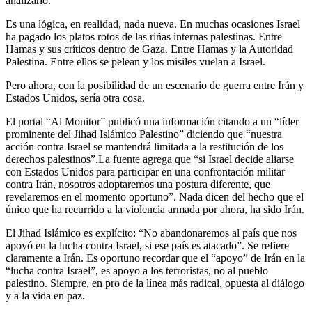
analizarlo.
Es una lógica, en realidad, nada nueva. En muchas ocasiones Israel
ha pagado los platos rotos de las riñas internas palestinas. Entre
Hamas y sus críticos dentro de Gaza. Entre Hamas y la Autoridad
Palestina. Entre ellos se pelean y los misiles vuelan a Israel.
Pero ahora, con la posibilidad de un escenario de guerra entre Irán y
Estados Unidos, sería otra cosa.
El portal “Al Monitor” publicó una información citando a un “líder
prominente del Jihad Islámico Palestino” diciendo que “nuestra
acción contra Israel se mantendrá limitada a la restitución de los
derechos palestinos”.La fuente agrega que “si Israel decide aliarse
con Estados Unidos para participar en una confrontación militar
contra Irán, nosotros adoptaremos una postura diferente, que
revelaremos en el momento oportuno”. Nada dicen del hecho que el
único que ha recurrido a la violencia armada por ahora, ha sido Irán.
El Jihad Islámico es explícito: “No abandonaremos al país que nos
apoyó en la lucha contra Israel, si ese país es atacado”. Se refiere
claramente a Irán. Es oportuno recordar que el “apoyo” de Irán en la
“lucha contra Israel”, es apoyo a los terroristas, no al pueblo
palestino. Siempre, en pro de la línea más radical, opuesta al diálogo
y a la vida en paz.