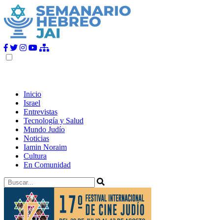
Inicio
Israel
Entrevistas
Tecnología y Salud
Mundo Judío
Noticias
Iamin Noraim
Cultura
En Comunidad