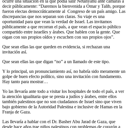
ocurre una situación en la que podía salir Netanyahu ante cámaras a
decir públicamente: “Daremos la bienvenida a Omar y Talib, porque
fueron electas democráticamente al Congreso de un país amigo. Las
discrepancias que nos separan son claras. Su viaje es una
oportunidad para que vean la verdad de Israel. Las invitamos
públicamente a que recorran el país, a que vean el espacio público
compartido entre israelíes y árabes. Que hablen con la gente. Que
oigan con sus propios oídos y escuchen con sus propios ojos”.
Que sean ellas las que queden en evidencia, si rechazan una
invitación así.
Que sean ellas las que digan “no” a un llamado de este tipo.
Y lo principal, un pronunciamiento así, no habría sido meramente un
golpe de buen efecto político, sino una invitación con fundamento.
Hay tanto para mostrar…
Yo las llevaría ante todo a visitar los hospitales de todo el país, a ver
la atención igualitaria que se presta a judíos y árabes, entre ellos
también palestinos que no son ciudadanos de Israel sino que viven
bajo gobierno de la Autoridad Palestina e inclusive de Hamas en la
Franja de Gaza.
Las llevaría a hablar con el Dr. Basher Abu Jarad de Gaza, que
desde hace años trae niños palestinos con problemas de corazón a