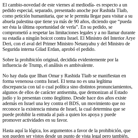
El cambio-novedad de este viernes al mediodía- es respecto a un
pedido especial, separado, presentado anoche por Rashida Tlaib,
como petición humanitaria, que se le permita llegar para visitar a su
abuela palestina que tiene ya más de 90 años, diciendo que “pueda
ser ésta la última oportunidad de verla”. En su pedido, se
comprometió a respetar las limitaciones legales y a no llamar durante
su estadía a ningún boicot contra Israel. El Ministro del Interior Arye
Deri, con el aval del Primer Ministro Netanyahu y del Ministro de
Segurida interna Gilad Erdan, aprobó el pedido.
Sobre la prohibición original, decidida evidentemente por la
influencia de Trump, el análisis es ambivalente.
No hay duda que Ilhan Omar y Rashida Tlaib se manifiestan en
forma venenosa contra Israel. El tema no es una legítima
discrepancia con tal o cual política sino distintos pronunciamientos,
algunos de ellos de carácter antisemita, que demonizan al Estado
judío y lo presentan como ilegítimo. Desde hace dos años existe
además en Israel una ley contra el BDS, un movimiento que no
reconoce la existencia misma de Israel, la cual determina que se
puede prohibir la entrada al país a quien los apoya y puede
promover actividades en su favor.
Hasta aquí la lógica, los argumentos a favor de la prohibición, que
son pueden ser vistos desde un punto de vista legal pero también,