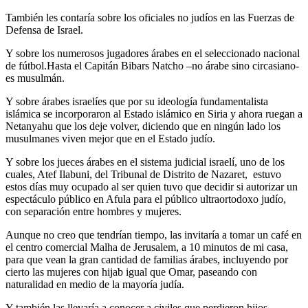
También les contaría sobre los oficiales no judíos en las Fuerzas de
Defensa de Israel.
Y sobre los numerosos jugadores árabes en el seleccionado nacional
de fútbol.Hasta el Capitán Bibars Natcho –no árabe sino circasiano-
es musulmán.
Y sobre árabes israelíes que por su ideología fundamentalista
islámica se incorporaron al Estado islámico en Siria y ahora ruegan a
Netanyahu que los deje volver, diciendo que en ningún lado los
musulmanes viven mejor que en el Estado judío.
Y sobre los jueces árabes en el sistema judicial israelí, uno de los
cuales, Atef Ilabuni, del Tribunal de Distrito de Nazaret, estuvo
estos días muy ocupado al ser quien tuvo que decidir si autorizar un
espectáculo público en Afula para el público ultraortodoxo judío,
con separación entre hombres y mujeres.
Aunque no creo que tendrían tiempo, las invitaría a tomar un café en
el centro comercial Malha de Jerusalem, a 10 minutos de mi casa,
para que vean la gran cantidad de familias árabes, incluyendo por
cierto las mujeres con hijab igual que Omar, paseando con
naturalidad en medio de la mayoría judía.
Y también las llevaría a conocer a civiles que perdieron hijos,