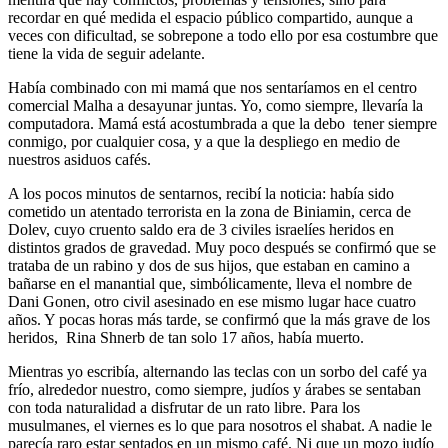
recordar en qué medida el espacio público compartido, aunque a
veces con dificultad, se sobrepone a todo ello por esa costumbre que
tiene la vida de seguir adelante.
Había combinado con mi mamá que nos sentaríamos en el centro
comercial Malha a desayunar juntas. Yo, como siempre, llevaría la
computadora. Mamá está acostumbrada a que la debo tener siempre
conmigo, por cualquier cosa, y a que la despliego en medio de
nuestros asiduos cafés.
A los pocos minutos de sentarnos, recibí la noticia: había sido
cometido un atentado terrorista en la zona de Biniamin, cerca de
Dolev, cuyo cruento saldo era de 3 civiles israelíes heridos en
distintos grados de gravedad. Muy poco después se confirmó que se
trataba de un rabino y dos de sus hijos, que estaban en camino a
bañarse en el manantial que, simbólicamente, lleva el nombre de
Dani Gonen, otro civil asesinado en ese mismo lugar hace cuatro
años. Y pocas horas más tarde, se confirmó que la más grave de los
heridos, Rina Shnerb de tan solo 17 años, había muerto.
Mientras yo escribía, alternando las teclas con un sorbo del café ya
frío, alrededor nuestro, como siempre, judíos y árabes se sentaban
con toda naturalidad a disfrutar de un rato libre. Para los
musulmanes, el viernes es lo que para nosotros el shabat. A nadie le
parecía raro estar sentados en un mismo café. Ni que un mozo judío