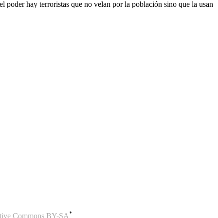
l poder hay terroristas que no velan por la población sino que la usan
*
eative Commons BY-SA