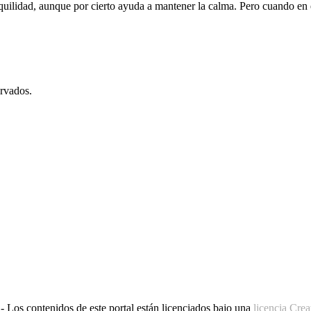
uilidad, aunque por cierto ayuda a mantener la calma. Pero cuando en e
rvados.
 Los contenidos de este portal están licenciados bajo una
licencia Cr