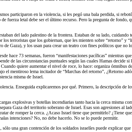
os participaron en la violencia, si les pegó una bala perdida, si rebotó
e fuerza letal debe ser el último recurso. Pero la pregunta de fondo, que 
taban del lado palestino de la frontera. Estaban de su lado, cuidando t
 los terroristas que los gobiernan, que les mienten sobre “retorno” y “
ro de Gaza), y los usan para crear un teatro con fines políticos que no 
esde hace 73 semanas, fueron “manifestaciones pacíficas” mientras que I
ende de las circunstancias puntuales según las cuales Hamas decide si l
uando quiere aumentar el nivel de roce, lo hace: organiza ómnibus desde
bajo el mentiroso lema incitador de “Marchas del retorno”, ¿Retorno adónd
tencia misma de Israel.
 violencia. Enseguida explicaremos por qué. Primero, la descripción de 
rgas explosivas y botellas incendiarias tanto hacia la cerca misma como
epara Gaza del territorio soberano de Israel. Esas son agresiones al lad
atar de romper la cerca. ¿Acaso Israel tiene que permitirlo? ¿Tiene que
n malas intenciones? No, no debe hacerlo. No se lo puede permitir.
ta, sólo una gran contención de los soldados israelíes puede explicar qu