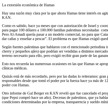
La extorsión económica de Hamas
Hay una razón muy clara por la que ahora Hamas tiene interés en agitar
KAN.
Como es sabido, hace ya meses que con autorización de Israel y coor
para pagar 100 dólares a 100.000 familias palestinas necesitadas como
Pero Al-Amadi quería pasar a un modelo comercial, no para que Catar 
dar cañas y enseñar a pescar”. El problema es que Hamas exigió quedar
Según fuentes palestinas que hablaron con el mencionado periodista is
cherry y pequeños ajíes) que podrían ser vendidas a distintos mercado
terreno necesario para ello, pero exigió recibir gran parte de las ganan
Esto nos recuerda las numerosas ocasiones en las que Hamas se apropió
clínicas médicas.
Quizás está de más recordarlo, pero por las dudas lo reiteramos: gra
responsables desde que tomó el poder por la fuerza hace ya más de 12 añ
poder con Hamas.
Otro informe de Gal Berger en KAN reveló que fue cancelado el proyec
(que Pepsi compró hace un año). Decenas de palestinos, que ya habían sid
condiciones determinadas por la empresa, transparencia y sueldo mín