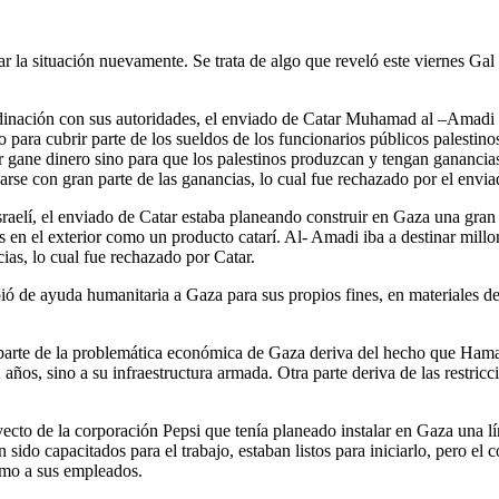
 la situación nuevamente. Se trata de algo que reveló este viernes Gal B
dinación con sus autoridades, el enviado de Catar Muhamad al –Amadi en
 para cubrir parte de los sueldos de los funcionarios públicos palestin
gane dinero sino para que los palestinos produzcan y tengan ganancias
se con gran parte de las ganancias, lo cual fue rechazado por el enviad
raelí, el enviado de Catar estaba planeando construir en Gaza una gran 
s en el exterior como un producto catarí. Al- Amadi iba a destinar mil
cias, lo cual fue rechazado por Catar.
 de ayuda humanitaria a Gaza para sus propios fines, en materiales de c
n parte de la problemática económica de Gaza deriva del hecho que Hama
os, sino a su infraestructura armada. Otra parte deriva de las restricci
to de la corporación Pepsi que tenía planeado instalar en Gaza una lí
o capacitados para el trabajo, estaban listos para iniciarlo, pero el con
imo a sus empleados.