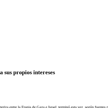
a sus propios intereses
onteriza entre la Franja de Gaza e Israel, terminó esta vez, según fuente