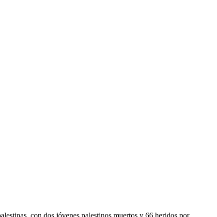
s palestinas, con dos jóvenes palestinos muertos y 66 heridos por