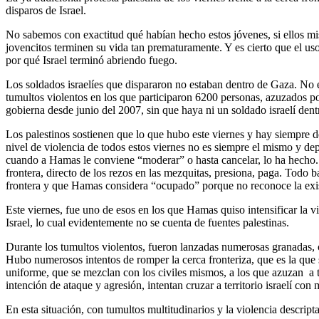
disparos de Israel.
No sabemos con exactitud qué habían hecho estos jóvenes, si ellos mism
jovencitos terminen su vida tan prematuramente. Y es cierto que el uso d
por qué Israel terminó abriendo fuego.
Los soldados israelíes que dispararon no estaban dentro de Gaza. No es
tumultos violentos en los que participaron 6200 personas, azuzados por
gobierna desde junio del 2007, sin que haya ni un soldado israelí dent
Los palestinos sostienen que lo que hubo este viernes y hay siempre d
nivel de violencia de todos estos viernes no es siempre el mismo y dep
cuando a Hamas le conviene “moderar” o hasta cancelar, lo ha hecho. C
frontera, directo de los rezos en las mezquitas, presiona, paga. Todo 
frontera y que Hamas considera “ocupado” porque no reconoce la exis
Este viernes, fue uno de esos en los que Hamas quiso intensificar la
Israel, lo cual evidentemente no se cuenta de fuentes palestinas.
Durante los tumultos violentos, fueron lanzadas numerosas granadas, ca
Hubo numerosos intentos de romper la cerca fronteriza, que es la que s
uniforme, que se mezclan con los civiles mismos, a los que azuzan a tr
intención de ataque y agresión, intentan cruzar a territorio israelí co
En esta situación, con tumultos multitudinarios y la violencia descrip