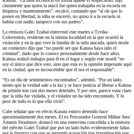
Katusa. “La niña reconoció en forma tajante el sospechoso, dijo
claramente que quien la atacó fue quien trabajaba en la escuela en
limpieza y mantenimiento”, recalcó, contando que “al oír que lo
ponen en libertad, la niña se encerró, no quiso ir a la escuela ni
hablar con nadie, tampoco con sus padres”.
La emisora Galei Tzahal entrevistó este martes a Tzvika
Goloventsis, residente en la misma localidad en la que ocurrió la
violación y en la que vive la familia de la niña atacada, quien desde
un comienzo dijo que “no puede ser que Katusa haya sido el
criminal”, dado que lo conoce personalmente desde hace años.
Katusa realizó trabajos para él en el lugar y según este israelí “no
soy el único que dice esto, sino que esta es la opinión imperante aquí
en la ciudad, que es inconcebible que él sea el responsable”.
“Es un día de sentimientos encontrados”, admitió. “Por un lado,
siento que la verdad sale a la luz y se hace justicia al liberar a Katusa
de prisión tras casi dos meses detenido. Y por otro, parece estar claro
que la niña fue violada, y el violador no ha sido encontrado. Y lo
peor de todo es lo que ella vivió”.
Cabe señalar que en efecto Kasuta estuvo detenido hace
aproximadamente dos meses. El ex Procurador General Militar Juez
Amnon Strashnov, destacó en una entrevista concedida a la emisora
del ejército Galei Tzahal que por un lado hubo evidentemente fallas
por la ligereza con que se presentó acusación tras investigación que