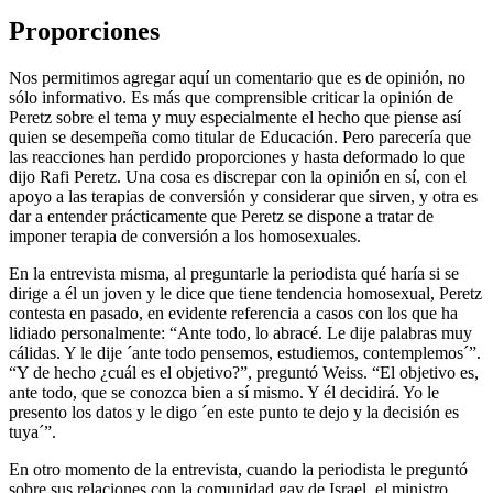
Proporciones
Nos permitimos agregar aquí un comentario que es de opinión, no
sólo informativo. Es más que comprensible criticar la opinión de
Peretz sobre el tema y muy especialmente el hecho que piense así
quien se desempeña como titular de Educación. Pero parecería que
las reacciones han perdido proporciones y hasta deformado lo que
dijo Rafi Peretz. Una cosa es discrepar con la opinión en sí, con el
apoyo a las terapias de conversión y considerar que sirven, y otra es
dar a entender prácticamente que Peretz se dispone a tratar de
imponer terapia de conversión a los homosexuales.
En la entrevista misma, al preguntarle la periodista qué haría si se
dirige a él un joven y le dice que tiene tendencia homosexual, Peretz
contesta en pasado, en evidente referencia a casos con los que ha
lidiado personalmente: “Ante todo, lo abracé. Le dije palabras muy
cálidas. Y le dije ´ante todo pensemos, estudiemos, contemplemos´”.
“Y de hecho ¿cuál es el objetivo?”, preguntó Weiss. “El objetivo es,
ante todo, que se conozca bien a sí mismo. Y él decidirá. Yo le
presento los datos y le digo ´en este punto te dejo y la decisión es
tuya´”.
En otro momento de la entrevista, cuando la periodista le preguntó
sobre sus relaciones con la comunidad gay de Israel, el ministro