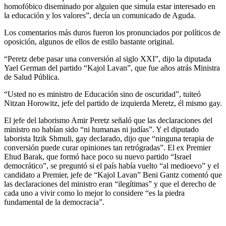
homofóbico diseminado por alguien que simula estar interesado en
la educación y los valores”, decía un comunicado de Aguda.
Los comentarios más duros fueron los pronunciados por políticos de
oposición, algunos de ellos de estilo bastante original.
“Peretz debe pasar una conversión al siglo XXI”, dijo la diputada
Yael German del partido “Kajol Lavan”, que fue años atrás Ministra
de Salud Pública.
“Usted no es ministro de Educación sino de oscuridad”, tuiteó
Nitzan Horowitz, jefe del partido de izquierda Meretz, él mismo gay.
El jefe del laborismo Amir Peretz señaló que las declaraciones del
ministro no habían sido “ni humanas ni judías”. Y el diputado
laborista Itzik Shmuli, gay declarado, dijo que “ninguna terapia de
conversión puede curar opiniones tan retrógradas”. El ex Premier
Ehud Barak, que formó hace poco su nuevo partido “Israel
democrático”, se preguntó si el país había vuelto “al medioevo” y el
candidato a Premier, jefe de “Kajol Lavan” Beni Gantz comentó que
las declaraciones del ministro eran “ilegítimas” y que el derecho de
cada uno a vivir como lo mejor lo considere “es la piedra
fundamental de la democracia”.