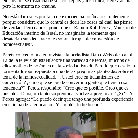
Netanyahu se distancia de sus conceptos y los critica, Peretz aclara ,
pero la tormenta no amaina.
No está claro si es por falta de experiencia política o simplemente
porque considera que lo central es decir las cosas tal cual las piensa
de verdad. Pero cabe suponer que el Rabino Rafi Peretz, Ministro de
Educación interino de Israel, no imaginaba la tormenta que
desatarían sus declaraciones sobre “terapia de conversión de
homosexuales”.
Peretz concedió una entrevista a la periodista Dana Weiss del canal
12 de la televisión israelí sobre una variedad de temas, muchos de
ellos motivo de polémica en la sociedad israelí. Pero lo que desató la
tormenta fue su respuesta a una de las preguntas planteadas sobre el
tema de la homosexualidad. “¿Usted cree en tratamientos de
conversión? ¿Cree que se puede convertir a gente que tienen esa
tendencia?”. Peretz respondió: “Creo que es posible. Creo que es
posible”. Dana, un tanto sorprendida, vuelve a preguntar: “¿Si?”. Y
Peretz agrega: “Le puedo decir que tengo una profunda experiencia
en el tema de la educación. Y también lo he hecho”.