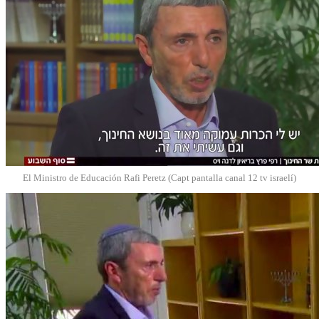
El Ministro de Educación Rafi Peretz (Capt pantalla canal 12 tv israelí)