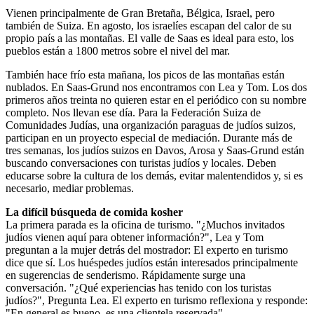
Vienen principalmente de Gran Bretaña, Bélgica, Israel, pero
también de Suiza. En agosto, los israelíes escapan del calor de su
propio país a las montañas. El valle de Saas es ideal para esto, los
pueblos están a 1800 metros sobre el nivel del mar.
También hace frío esta mañana, los picos de las montañas están
nublados. En Saas-Grund nos encontramos con Lea y Tom. Los dos
primeros años treinta no quieren estar en el periódico con su nombre
completo. Nos llevan ese día. Para la Federación Suiza de
Comunidades Judías, una organización paraguas de judíos suizos,
participan en un proyecto especial de mediación. Durante más de
tres semanas, los judíos suizos en Davos, Arosa y Saas-Grund están
buscando conversaciones con turistas judíos y locales. Deben
educarse sobre la cultura de los demás, evitar malentendidos y, si es
necesario, mediar problemas.
La difícil búsqueda de comida kosher
La primera parada es la oficina de turismo. "¿Muchos invitados
judíos vienen aquí para obtener información?", Lea y Tom
preguntan a la mujer detrás del mostrador: El experto en turismo
dice que sí. Los huéspedes judíos están interesados ​​principalmente
en sugerencias de senderismo. Rápidamente surge una
conversación. "¿Qué experiencias has tenido con los turistas
judíos?", Pregunta Lea. El experto en turismo reflexiona y responde:
"En general es bueno, es una clientela reservada".