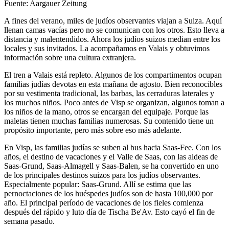
Fuente: Aargauer Zeitung
A fines del verano, miles de judíos observantes viajan a Suiza. Aquí
llenan camas vacías pero no se comunican con los otros. Esto lleva a
distancia y malentendidos. Ahora los judíos suizos median entre los
locales y sus invitados. La acompañamos en Valais y obtuvimos
información sobre una cultura extranjera.
El tren a Valais está repleto. Algunos de los compartimentos ocupan
familias judías devotas en esta mañana de agosto. Bien reconocibles
por su vestimenta tradicional, las barbas, las cerraduras laterales y
los muchos niños. Poco antes de Visp se organizan, algunos toman a
los niños de la mano, otros se encargan del equipaje. Porque las
maletas tienen muchas familias numerosas. Su contenido tiene un
propósito importante, pero más sobre eso más adelante.
En Visp, las familias judías se suben al bus hacia Saas-Fee. Con los
años, el destino de vacaciones y el Valle de Saas, con las aldeas de
Saas-Grund, Saas-Almagell y Saas-Balen, se ha convertido en uno
de los principales destinos suizos para los judíos observantes.
Especialmente popular: Saas-Grund. Allí se estima que las
pernoctaciones de los huéspedes judíos son de hasta 100,000 por
año. El principal período de vacaciones de los fieles comienza
después del rápido y luto día de Tischa Be'Av. Esto cayó el fin de
semana pasado.