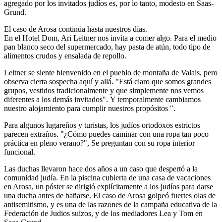
agregado por los invitados judíos es, por lo tanto, modesto en Saas-
Grund.
El caso de Arosa continúa hasta nuestros días.
En el Hotel Dom, Ari Leitner nos invita a comer algo. Para el medio
pan blanco seco del supermercado, hay pasta de atún, todo tipo de
alimentos crudos y ensalada de repollo.
Leitner se siente bienvenido en el pueblo de montaña de Valais, pero
observa cierta sospecha aquí y allá. "Está claro que somos grandes
grupos, vestidos tradicionalmente y que simplemente nos vemos
diferentes a los demás invitados". Y temporalmente cambiamos
nuestro alojamiento para cumplir nuestros propósitos ".
Para algunos lugareños y turistas, los judíos ortodoxos estrictos
parecen extraños. "¿Cómo puedes caminar con una ropa tan poco
práctica en pleno verano?", Se preguntan con su ropa interior
funcional.
Las duchas llevaron hace dos años a un caso que despertó a la
comunidad judía. En la piscina cubierta de una casa de vacaciones
en Arosa, un póster se dirigió explícitamente a los judíos para darse
una ducha antes de bañarse. El caso de Arosa golpeó fuertes olas de
antisemitismo, y es una de las razones de la campaña educativa de la
Federación de Judios suizos, y de los mediadores Lea y Tom en