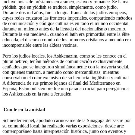
incluye notas de préstamos en arameo, eslavo y romance. Se llama
yiddish, que en yiddish se traduce, simplemente, como judío.
Durante dos mil años, fue la lengua franca de los judíos europeos,
cuyas redes cruzaron las fronteras imperiales, compartiendo métodos
de comunicación y códigos culturales en todo el mundo occidental
durante un milenio antes de la llegada del nacionalismo moderno.
Durante la era medieval, cuando el latín era primordial entre la élite
educada, el discurso común de los primeros cristianos a menudo era
incomprensible entre las aldeas vecinas.
Pero los judíos locales, los Ashkenazim, como se les conoce en el
plural hebreo, tenían métodos de comunicación exclusivamente
acuñados que se integraron simultáneamente con la mayoría social,
con quienes trataron, a menudo como mercantilistas, mientras
conservaban el color exclusivo de su herencia lingüística y cultural.
A diferencia de sus primos lejanos al final del Mediterráneo en
España, Estambul siempre fue una parada crucial para peregrinar a
los Ashkenazis en la ruta a Jerusalén.
Con fe en la amistad
Schneidertempel, apodado cariñosamente la Sinagoga del sastre por
su comunidad local, ha realizado varias exposiciones, desde arte
contemporáneo hasta interpretación histórica, junto con eventos y