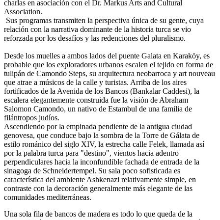
charlas en asociación con el Dr. Markus Arts and Cultural
Association.
Sus programas transmiten la perspectiva única de su gente, cuya
relación con la narrativa dominante de la historia turca se vio
reforzada por los desafíos y las redenciones del pluralismo.
Desde los muelles a ambos lados del puente Galata en Karaköy, es
probable que los exploradores urbanos escalen el tejido en forma de
tulipán de Camondo Steps, su arquitectura neobarroca y art nouveau
que atrae a músicos de la calle y turistas. Arriba de los aires
fortificados de la Avenida de los Bancos (Bankalar Caddesi), la
escalera elegantemente construida fue la visión de Abraham
Salomon Camondo, un nativo de Estambul de una familia de
filántropos judíos.
Ascendiendo por la empinada pendiente de la antigua ciudad
genovesa, que conduce bajo la sombra de la Torre de Gálata de
estilo románico del siglo XIV, la estrecha calle Felek, llamada así
por la palabra turca para "destino", vientos hacia adentro
perpendiculares hacia la inconfundible fachada de entrada de la
sinagoga de Schneidertempel. Su sala poco sofisticada es
característica del ambiente Ashkenazi relativamente simple, en
contraste con la decoración generalmente más elegante de las
comunidades mediterráneas.
Una sola fila de bancos de madera es todo lo que queda de la