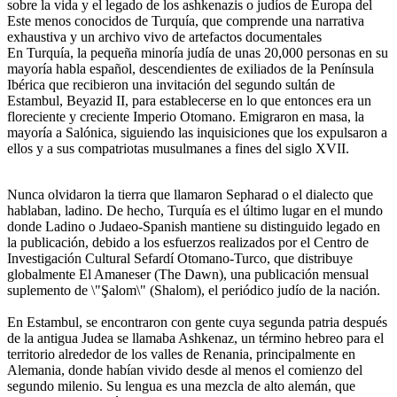
sobre la vida y el legado de los ashkenazis o judíos de Europa del
Este menos conocidos de Turquía, que comprende una narrativa
exhaustiva y un archivo vivo de artefactos documentales
En Turquía, la pequeña minoría judía de unas 20,000 personas en su
mayoría habla español, descendientes de exiliados de la Península
Ibérica que recibieron una invitación del segundo sultán de
Estambul, Beyazid II, para establecerse en lo que entonces era un
floreciente y creciente Imperio Otomano. Emigraron en masa, la
mayoría a Salónica, siguiendo las inquisiciones que los expulsaron a
ellos y a sus compatriotas musulmanes a fines del siglo XVII.
Nunca olvidaron la tierra que llamaron Sepharad o el dialecto que
hablaban, ladino. De hecho, Turquía es el último lugar en el mundo
donde Ladino o Judaeo-Spanish mantiene su distinguido legado en
la publicación, debido a los esfuerzos realizados por el Centro de
Investigación Cultural Sefardí Otomano-Turco, que distribuye
globalmente El Amaneser (The Dawn), una publicación mensual
suplemento de \"Şalom\" (Shalom), el periódico judío de la nación.
En Estambul, se encontraron con gente cuya segunda patria después
de la antigua Judea se llamaba Ashkenaz, un término hebreo para el
territorio alrededor de los valles de Renania, principalmente en
Alemania, donde habían vivido desde al menos el comienzo del
segundo milenio. Su lengua es una mezcla de alto alemán, que