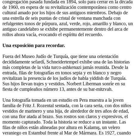
congregación pasada fundada en 1894, solo para cerrar en la década
de 1960, en espera de su revitalización contemporánea como centro
cultural amado por los hijos de sus antiguos miembros. Debajo de
una estrella de seis puntas de cristal de ventana manchada con
refulgentes tonos de púrpura, azul, verde, rojo, amarillo y blanco, un
antiguo candelabro se exhibe permanentemente dentro del arca de
rollos ahora vacía, evocando el espíritu del recuerdo.
Una exposición para recordar.
Fuera del Museo Judío de Turquía, que tiene una orientación
decididamente sefardí, Schneidertempel exhibe una de las historias
más completas de la vida turco-ashkenazi jamás reunida. Desde la
entrada, filas de fotografías en tonos sepia y en blanco y negro
revitalizan la presencia de los judíos de habla yiddish de Turquía.
Sus hijos llevan trajes y vestidos. Norbert Liberman sonríe en su
fiesta de cumpleaños número 13, antes de su bar-mitzvah.
Una fotografía tomada en un estudio en Pera muestra a la joven
familia de Fritz J. Rozental sentada, con la cara seria, con dos niños
vestidos de marinero y una hija, de alrededor de tres años de edad,
con una flor atada al brazo. Sus rostros son claros y expresivos, el
momento capturado. Toda la historia se reduce a un instante. Las
filas de niños están alineadas por altura en Kalamış, un velero
veraniego en Estambul frente al Mar de Mármara. Es 1927, cuando