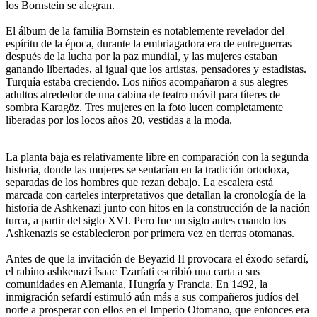
los Bornstein se alegran.
El álbum de la familia Bornstein es notablemente revelador del
espíritu de la época, durante la embriagadora era de entreguerras
después de la lucha por la paz mundial, y las mujeres estaban
ganando libertades, al igual que los artistas, pensadores y estadistas.
Turquía estaba creciendo. Los niños acompañaron a sus alegres
adultos alrededor de una cabina de teatro móvil para títeres de
sombra Karagöz. Tres mujeres en la foto lucen completamente
liberadas por los locos años 20, vestidas a la moda.
La planta baja es relativamente libre en comparación con la segunda
historia, donde las mujeres se sentarían en la tradición ortodoxa,
separadas de los hombres que rezan debajo. La escalera está
marcada con carteles interpretativos que detallan la cronología de la
historia de Ashkenazi junto con hitos en la construcción de la nación
turca, a partir del siglo XVI. Pero fue un siglo antes cuando los
Ashkenazis se establecieron por primera vez en tierras otomanas.
Antes de que la invitación de Beyazid II provocara el éxodo sefardí,
el rabino ashkenazi Isaac Tzarfati escribió una carta a sus
comunidades en Alemania, Hungría y Francia. En 1492, la
inmigración sefardí estimuló aún más a sus compañeros judíos del
norte a prosperar con ellos en el Imperio Otomano, que entonces era