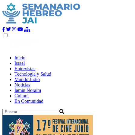
Inicio
Israel
Entrevistas
Tecnología y Salud
Mundo Judío
Noticias
Iamin Noraim
Cultura
En Comunidad