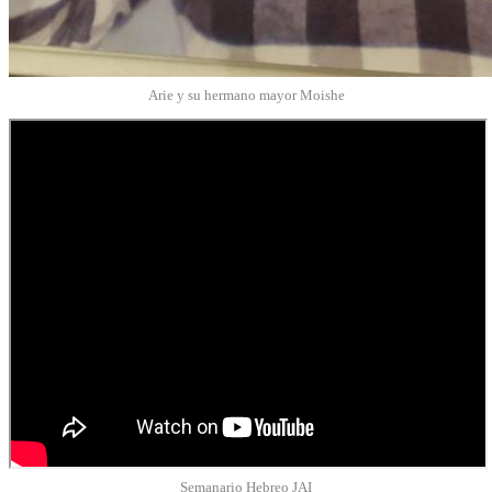
Arie y su hermano mayor Moishe
Semanario Hebreo JAI