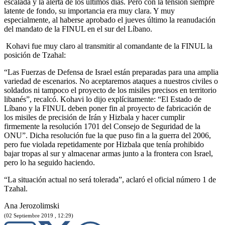
escalada y la alerta de los últimos días. Pero con la tensión siempre
latente de fondo, su importancia era muy clara. Y muy
especialmente, al haberse aprobado el jueves último la reanudación
del mandato de la FINUL en el sur del Líbano.
Kohavi fue muy claro al transmitir al comandante de la FINUL la
posición de Tzahal:
“Las Fuerzas de Defensa de Israel están preparadas para una amplia
variedad de escenarios. No aceptaremos ataques a nuestros civiles o
soldados ni tampoco el proyecto de los misiles precisos en territorio
libanés”, recalcó. Kohavi lo dijo explícitamente: “El Estado de
Líbano y la FINUL deben poner fin al proyecto de fabricación de
los misiles de precisión de Irán y Hizbala y hacer cumplir
firmemente la resolución 1701 del Consejo de Seguridad de la
ONU”. Dicha resolución fue la que puso fin a la guerra del 2006,
pero fue violada repetidamente por Hizbala que tenía prohibido
bajar tropas al sur y almacenar armas junto a la frontera con Israel,
pero lo ha seguido haciendo.
“La situación actual no será tolerada”, aclaró el oficial número 1 de
Tzahal.
Ana Jerozolimski
(02 Septiembre 2019 , 12:29)