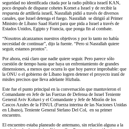
seguridad no identificada citada por la radio pública israelí KAN,
poco después de disparar cohetes Kornet a Israel y de recibir la
respuesta de artillería israelí, Nasrallah pidió a través de diversos
canales, que Israel detenga el fuego. Nasrallah se dirigió al Primer
Ministro de Líbano Saad Hariri para que pida a Israel a través de
Estados Unidos, Egipto y Francia, que ponga fin al combate.
“Nosotros alcanzamos nuestros objetivos y por lo tanto no había
necesidad de continuar”, dijo la fuente. “Pero si Nasrallah quiere
seguir, estamos prontos”.
Por ahora, está claro que nadie quiere seguir. Pero parece sólo
cuestión de tiempo hasta que haya un enfrentamiento de grandes
dimensiones, a menos que ocurra lo que hoy parece improbable: que
la ONU o el gobierno de Líbano logren detener el proyecto iraní de
misiles precisos que lleva adelante Hizbala.
Este fue el punto principal en la conversación que mantuvieron el
Comandante en Jefe de las Fuerzas de Defensa de Israel Teniente
General Aviv Kohavi y el Comandante y Jefe de Misión de los
Cascos Azules de la FINUL (Fuerza interina de las Naciones Unidas
en Líbano), Teniente General Stefano Del Col, en su primer
encuentro.
El encuentro estaba planeado de antemano, sin relación alguna a la