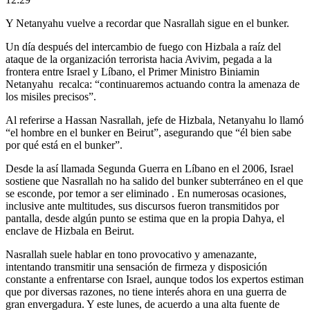
Y Netanyahu vuelve a recordar que Nasrallah sigue en el bunker.
Un día después del intercambio de fuego con Hizbala a raíz del
ataque de la organización terrorista hacia Avivim, pegada a la
frontera entre Israel y Líbano, el Primer Ministro Biniamin
Netanyahu recalca: “continuaremos actuando contra la amenaza de
los misiles precisos”.
Al referirse a Hassan Nasrallah, jefe de Hizbala, Netanyahu lo llamó
“el hombre en el bunker en Beirut”, asegurando que “él bien sabe
por qué está en el bunker”.
Desde la así llamada Segunda Guerra en Líbano en el 2006, Israel
sostiene que Nasrallah no ha salido del bunker subterráneo en el que
se esconde, por temor a ser eliminado . En numerosas ocasiones,
inclusive ante multitudes, sus discursos fueron transmitidos por
pantalla, desde algún punto se estima que en la propia Dahya, el
enclave de Hizbala en Beirut.
Nasrallah suele hablar en tono provocativo y amenazante,
intentando transmitir una sensación de firmeza y disposición
constante a enfrentarse con Israel, aunque todos los expertos estiman
que por diversas razones, no tiene interés ahora en una guerra de
gran envergadura. Y este lunes, de acuerdo a una alta fuente de