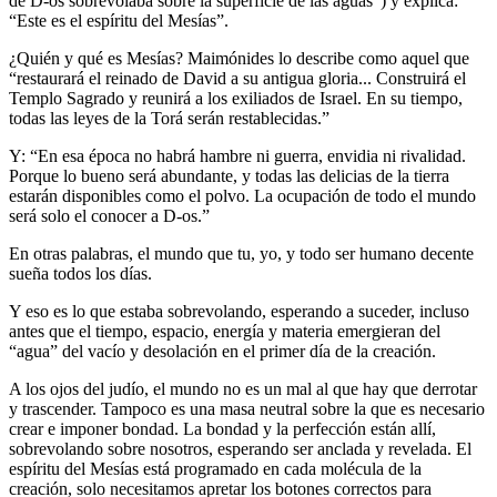
de D-os sobrevolaba sobre la superficie de las aguas”) y explica:
“Este es el espíritu del Mesías”.
¿Quién y qué es Mesías? Maimónides lo describe como aquel que
“restaurará el reinado de David a su antigua gloria... Construirá el
Templo Sagrado y reunirá a los exiliados de Israel. En su tiempo,
todas las leyes de la Torá serán restablecidas.”
Y: “En esa época no habrá hambre ni guerra, envidia ni rivalidad.
Porque lo bueno será abundante, y todas las delicias de la tierra
estarán disponibles como el polvo. La ocupación de todo el mundo
será solo el conocer a D-os.”
En otras palabras, el mundo que tu, yo, y todo ser humano decente
sueña todos los días.
Y eso es lo que estaba sobrevolando, esperando a suceder, incluso
antes que el tiempo, espacio, energía y materia emergieran del
“agua” del vacío y desolación en el primer día de la creación.
A los ojos del judío, el mundo no es un mal al que hay que derrotar
y trascender. Tampoco es una masa neutral sobre la que es necesario
crear e imponer bondad. La bondad y la perfección están allí,
sobrevolando sobre nosotros, esperando ser anclada y revelada. El
espíritu del Mesías está programado en cada molécula de la
creación, solo necesitamos apretar los botones correctos para