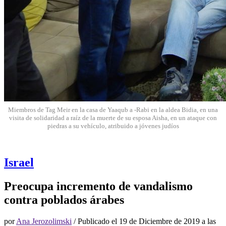
Miembros de Tag Meir en la casa de Yaaqub a -Rabi en la aldea Bidia, en una
visita de solidaridad a raíz de la muerte de su esposa Aisha, en un ataque con
piedras a su vehículo, atribuido a jóvenes judíos
Israel
Preocupa incremento de vandalismo
contra poblados árabes
por
Ana Jerozolimski
/ Publicado el
19 de Diciembre de 2019 a las