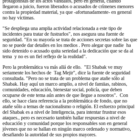
protagonistas de los actos vándalos, pero en general, cuando
llegaron a juicio, fueron liberados o acusados de crímenes menores
contra la propiedad material, ya que -afortunadamente- en general
no hay víctimas.
"Se despliega una amplia actividad relacionada a este tipo de
incidentes para tratar de fustrarlos", nos asegura una fuente de
seguridad. "En su mayoría se trata de acciones secretas sobre las que
no se puede dar detalles en los medios . Pero alegar que nadie ha
sido detenido o acusado quita seriedad a la dedicación que se da al
tema y no es un fiel reflejo de la realidad".
Pero la problemática va más allá de ello. "El Shabak ve muy
seriamente los hechos de Tag Mejir", dice la fuente de seguridad
consultada. "Pero no se trata de un problema que atañe sólo al
Shabak. Hay aquí un marco amplio, a nivel de famiias, rabinos,
comunidades, educación, bienestar social, policía, que deben
ocuparse de este tema aún antes de que llegue a nosotros". Con
ello, se hace clara referencia a la problemática de fondo, que no
atañe sólo a temas de nacionalismo o religión. El esfuerzo principal
del Shabak es a nivel de Inteligencia, para intentar frustrar esos
ataques., pero es necesario también hallar respuestas a nivel de
educación y comunidad porque los responsables son en general
jóvenes que no se hallan en ningún marco ordenado y normativo,
desafiando la autoridad de sus propios mayores.