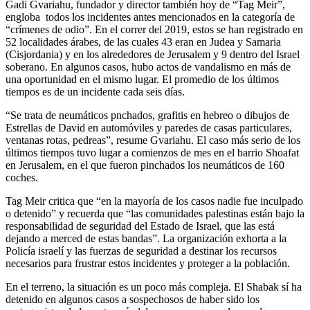
Gadi Gvariahu, fundador y director también hoy de “Tag Meir”,
engloba todos los incidentes antes mencionados en la categoría de
“crímenes de odio”. En el correr del 2019, estos se han registrado en
52 localidades árabes, de las cuales 43 eran en Judea y Samaria
(Cisjordania) y en los alrededores de Jerusalem y 9 dentro del Israel
soberano. En algunos casos, hubo actos de vandalismo en más de
una oportunidad en el mismo lugar. El promedio de los últimos
tiempos es de un incidente cada seis días.
“Se trata de neumáticos pnchados, grafitis en hebreo o dibujos de
Estrellas de David en automóviles y paredes de casas particulares,
ventanas rotas, pedreas”, resume Gvariahu. El caso más serio de los
últimos tiempos tuvo lugar a comienzos de mes en el barrio Shoafat
en Jerusalem, en el que fueron pinchados los neumáticos de 160
coches.
Tag Meir critica que “en la mayoría de los casos nadie fue inculpado
o detenido” y recuerda que “las comunidades palestinas están bajo la
responsabilidad de seguridad del Estado de Israel, que las está
dejando a merced de estas bandas”. La organización exhorta a la
Policía israelí y las fuerzas de seguridad a destinar los recursos
necesarios para frustrar estos incidentes y proteger a la población.
En el terreno, la situación es un poco más compleja. El Shabak sí ha
detenido en algunos casos a sospechosos de haber sido los