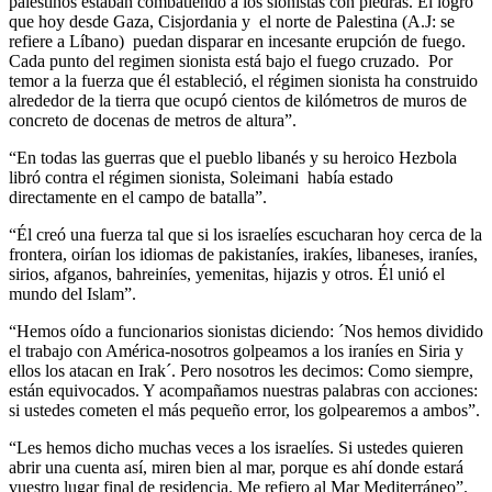
palestinos estaban combatiendo a los sionistas con piedras. Él logró
que hoy desde Gaza, Cisjordania y el norte de Palestina (A.J: se
refiere a Líbano) puedan disparar en incesante erupción de fuego.
Cada punto del regimen sionista está bajo el fuego cruzado. Por
temor a la fuerza que él estableció, el régimen sionista ha construido
alrededor de la tierra que ocupó cientos de kilómetros de muros de
concreto de docenas de metros de altura”.
“En todas las guerras que el pueblo libanés y su heroico Hezbola
libró contra el régimen sionista, Soleimani había estado
directamente en el campo de batalla”.
“Él creó una fuerza tal que si los israelíes escucharan hoy cerca de la
frontera, oirían los idiomas de pakistaníes, irakíes, libaneses, iraníes,
sirios, afganos, bahreiníes, yemenitas, hijazis y otros. Él unió el
mundo del Islam”.
“Hemos oído a funcionarios sionistas diciendo: ´Nos hemos dividido
el trabajo con América-nosotros golpeamos a los iraníes en Siria y
ellos los atacan en Irak´. Pero nosotros les decimos: Como siempre,
están equivocados. Y acompañamos nuestras palabras con acciones:
si ustedes cometen el más pequeño error, los golpearemos a ambos”.
“Les hemos dicho muchas veces a los israelíes. Si ustedes quieren
abrir una cuenta así, miren bien al mar, porque es ahí donde estará
vuestro lugar final de residencia. Me refiero al Mar Mediterráneo”.