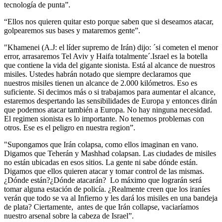
tecnología de punta”.
“Ellos nos quieren quitar esto porque saben que si deseamos atacar,
golpearemos sus bases y mataremos gente”.
"Khamenei (A.J: el líder supremo de Irán) dijo: ´si cometen el menor
error, arrasaremos Tel Aviv y Haifa totalmente´.Israel es la botella
que contiene la vida del gigante sionista. Está al alcance de nuestros
misiles. Ustedes habrán notado que siempre declaramos que
nuestros misiles tienen un alcance de 2.000 kilómetros. Eso es
suficiente. Si decimos más o si trabajamos para aumentar el alcance,
estaremos despertando las sensibilidades de Europa y entonces dirán
que podemos atacar también a Europa. No hay ninguna necesidad.
El regimen sionista es lo importante. No tenemos problemas con
otros. Ese es el peligro en nuestra region”.
"Supongamos que Irán colapsa, como ellos imaginan en vano.
Digamos que Teherán y Mashhad colapsan. Las ciudades de misiles
no están ubicadas en esos sitios. La gente ni sabe dónde están.
Digamos que ellos quieren atacar y tomar control de las mismas.
¿Dónde están?¿Dónde atacarán? Lo máximo que lograrán será
tomar alguna estación de policía. ¿Realmente creen que los iraníes
verán que todo se va al Infierno y les dará los misiles en una bandeja
de plata? Ciertamente, antes de que Irán collapse, vaciaríamos
nuestro arsenal sobre la cabeza de Israel”.