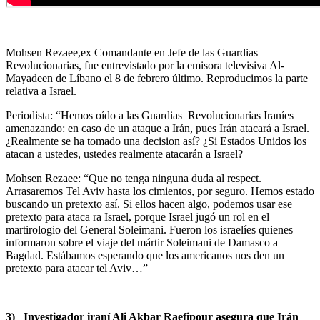
Mohsen Rezaee,ex Comandante en Jefe de las Guardias
Revolucionarias, fue entrevistado por la emisora televisiva Al-
Mayadeen de Líbano el 8 de febrero último. Reproducimos la parte
relativa a Israel.
Periodista: “Hemos oído a las Guardias Revolucionarias Iraníes
amenazando: en caso de un ataque a Irán, pues Irán atacará a Israel.
¿Realmente se ha tomado una decision así? ¿Si Estados Unidos los
atacan a ustedes, ustedes realmente atacarán a Israel?
Mohsen Rezaee: “Que no tenga ninguna duda al respect.
Arrasaremos Tel Aviv hasta los cimientos, por seguro. Hemos estado
buscando un pretexto así. Si ellos hacen algo, podemos usar ese
pretexto para ataca ra Israel, porque Israel jugó un rol en el
martirologio del General Soleimani. Fueron los israelíes quienes
informaron sobre el viaje del mártir Soleimani de Damasco a
Bagdad. Estábamos esperando que los americanos nos den un
pretexto para atacar tel Aviv…”
3) Investigador iraní Ali Akbar Raefipour asegura que Irán