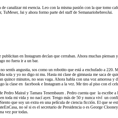
rma de canalizar mi esencia. Leo con la misma pasión con la que tomo caf
r, TuMeser, Jai y ahora formo parte del staff de SemanariohebreoJai.
ue publicitan en Instagram decían que cerraban. Ahora muchas piensan 
go no fuera ir a un bar.
 no sentís angustia, sos como un robotito que está a enchufado a 220. 
la sola y yo no digo ni mu. Hasta mi clase de gimnasia me saca de qui
altan quince minutos, no seas vaga. Ahora habla con una voz amorosa y d
 la clase en facebook e Instagram a la vez. Me tiro al piso con el celula
r de Pedro Mairal y Tamara Tenembaum . Pedro cuenta que la escribe a 
as en toda mi vida y no nací ayer. Tengo más de 50 y nunca viví un con
 Siento que soy un extra en una película de ciencia ficción. El que se est
EnCasa, no sé si es el secretario de Presidencia o es George Clooney
 una vez por todas.