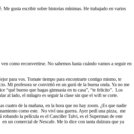
é. Me gusta escribir sobre historias mínimas. He trabajado en varios
y ven como reconvertirse. No sabemos hasta cuándo vamos a seguir en
Mejor para vos. Tomate tiempo para encontrarte contigo mismo, te
cio. Mi profesora se convirtió en un gurú de la buena onda. Ya no me
ice “qué bueno que hagas gimnasia en tu casa”, “te felicito”. Los
r al lado, el milagro es seguir la clase sin que el wifi se corte.
las cuatro de la mañana, en la hora que no hay zoom. ¿Es que nadie
finamiento como este. No viví una guerra. Ayer pedí una pizza, me
á robando la película es el Canciller Talvi, es el Superman de este
 en un comercial de Nescafe. Me lo dice con tanta dulzura que ya