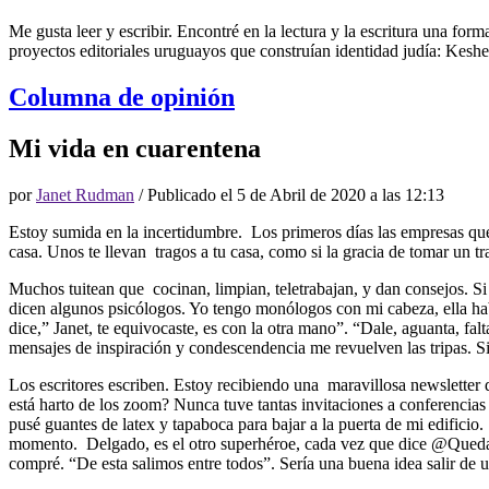
Me gusta leer y escribir. Encontré en la lectura y la escritura una fo
proyectos editoriales uruguayos que construían identidad judía: Keshe
Columna de opinión
Mi vida en cuarentena
por
Janet Rudman
/ Publicado el
5 de Abril de 2020 a las 12:13
Estoy sumida en la incertidumbre. Los primeros días las empresas q
casa. Unos te llevan tragos a tu casa, como si la gracia de tomar un tra
Muchos tuitean que cocinan, limpian, teletrabajan, y dan consejos. Si
dicen algunos psicólogos. Yo tengo monólogos con mi cabeza, ella hab
dice,” Janet, te equivocaste, es con la otra mano”. “Dale, aguanta, f
mensajes de inspiración y condescendencia me revuelven las tripas. Sigo
Los escritores escriben. Estoy recibiendo una maravillosa newslette
está harto de los zoom? Nunca tuve tantas invitaciones a conferenci
pusé guantes de latex y tapaboca para bajar a la puerta de mi edificio.
momento. Delgado, es el otro superhéroe, cada vez que dice @Quedate
compré. “De esta salimos entre todos”. Sería una buena idea salir de