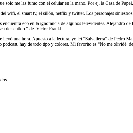
e solo me las fumo con el celular en la mano. Por ej, la Casa de Papel,
del wifi, el smart tv, el sillón, netflix y twitter. Los personajes sinie
s encuentra eco en la ignorancia de algunos televidentes. Alejandro de B
a de sentido “ de Victor Frankl.
e llevó una hora. Apuesto a la lectura, yo leí “Salvatierra” de Pedro M
os o podcast, hay de todo tipo y colores. Mi favorito es “No me olividé d
dos.