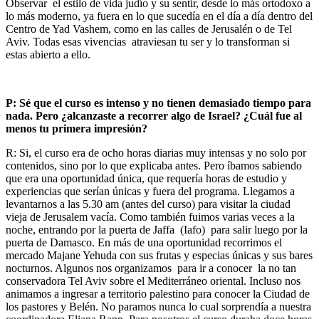
Observar el estilo de vida judío y su sentir, desde lo más ortodoxo a
lo más moderno, ya fuera en lo que sucedía en el día a día dentro del
Centro de Yad Vashem, como en las calles de Jerusalén o de Tel
Aviv. Todas esas vivencias atraviesan tu ser y lo transforman si
estas abierto a ello.
P: Sé que el curso es intenso y no tienen demasiado tiempo para
nada. Pero ¿alcanzaste a recorrer algo de Israel? ¿Cuál fue al
menos tu primera impresión?
R: Si, el curso era de ocho horas diarias muy intensas y no solo por
contenidos, sino por lo que explicaba antes. Pero íbamos sabiendo
que era una oportunidad única, que requería horas de estudio y
experiencias que serían únicas y fuera del programa. Llegamos a
levantarnos a las 5.30 am (antes del curso) para visitar la ciudad
vieja de Jerusalem vacía. Como también fuimos varias veces a la
noche, entrando por la puerta de Jaffa (Iafo) para salir luego por la
puerta de Damasco. En más de una oportunidad recorrimos el
mercado Majane Yehuda con sus frutas y especias únicas y sus bares
nocturnos. Algunos nos organizamos para ir a conocer la no tan
conservadora Tel Aviv sobre el Mediterráneo oriental. Incluso nos
animamos a ingresar a territorio palestino para conocer la Ciudad de
los pastores y Belén. No paramos nunca lo cual sorprendía a nuestra