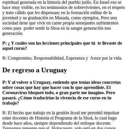
espiritual generada en la historia del pueblo judío. En Israel eso se
hace muy visible, en los testimonios de sobrevivientes, en el respeto
y trato cálido que les dispensan; en la formación militar de la
juventud y su graduación en Masada, como ejemplos. Pero una
sociedad tiene que vivir en carne propia semejantes sufrimientos
como para poder sentir la Shoa en la sangre generación tras
generación.
P: ¿ Y cuáles son las lecciones principales que tú te llevaste de
aquel curso?
R: Compromiso, Responsabilidad, Esperanza y Amor por la vida.
De regreso a Uruguay
P: Y al volver a Uruguay, entiendo que tenías ideas concretas
sobre cosas que hay que hacer con lo que aprendiste. El
Coronavirus bloqueó todo, o gran parte me imagino. Pero
pasará. ¿Cómo traducirías la vivencia de ese curso en tu
trabajo?
R: El hecho que trabajo en la gestión liceal me permitió impulsar
entre docentes de Historia el Programa de la Shoá, lo cual hago
desde hace años, siempre dependiendo del enfoque docente.
Tengamos presente que el Holocausto solo está en dos cursos