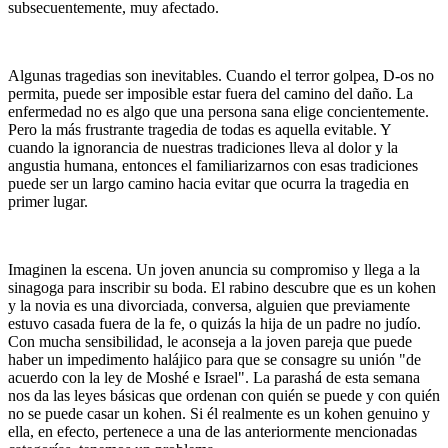
subsecuentemente, muy afectado.
Algunas tragedias son inevitables. Cuando el terror golpea, D-os no
permita, puede ser imposible estar fuera del camino del daño. La
enfermedad no es algo que una persona sana elige concientemente.
Pero la más frustrante tragedia de todas es aquella evitable. Y
cuando la ignorancia de nuestras tradiciones lleva al dolor y la
angustia humana, entonces el familiarizarnos con esas tradiciones
puede ser un largo camino hacia evitar que ocurra la tragedia en
primer lugar.
Imaginen la escena. Un joven anuncia su compromiso y llega a la
sinagoga para inscribir su boda. El rabino descubre que es un kohen
y la novia es una divorciada, conversa, alguien que previamente
estuvo casada fuera de la fe, o quizás la hija de un padre no judío.
Con mucha sensibilidad, le aconseja a la joven pareja que puede
haber un impedimento halájico para que se consagre su unión "de
acuerdo con la ley de Moshé e Israel". La parashá de esta semana
nos da las leyes básicas que ordenan con quién se puede y con quién
no se puede casar un kohen. Si él realmente es un kohen genuino y
ella, en efecto, pertenece a una de las anteriormente mencionadas