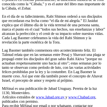
conocida como la “Cábala,” y es el autor del libro mas importante de
la Cábala, el Zohar.
En el día de su fallecimiento, Rabi Shimon ordenó a sus discípulos
que recordaran esa fecha como “el día de mi alegría.” El Jasidut
explica que el último día de la vida terrenal de una persona santa,
marca el punto en el cual “todos sus hechos, sus enseñanzas y labor”
alcanzan la perfección y el cenit de su impacto sobre nuestras vidas.
Cada Lag Baomer celebramos la vida del Rabi Shimon y la
revelación la parte esotérica de la Tora.
Lag Baomer también conmemora otro acontecimiento feliz. El
Talmud relata que en las semanas entre Pesaj y Shavuot una plaga se
propagó entre los discípulos del gran sabio Rabi Akiva “porque no
actuaban respetuosamente uno hacia al otro"; estas semanas por lo
tanto se observan como período de luto, con las varias actividades
felices prohibidas por la ley y la costumbre. En Lag Baomer la
muerte ceso. Así que este día también posee el concepto de Ahavat
Israel, el precepto de amor y respeto al prójimo.
MiSinaí es una publicación de Jabad Uruguay. Pereira de la luz
1130, Montevideo.
Artículos extraídos de
www.Jabad.org.uy
y
www.Chabad.org
,
publicados con permiso.
Para recibir MiSinaí por email o por whatsapp, contactar por