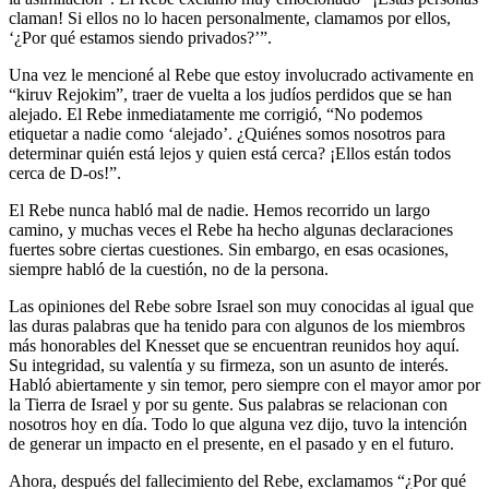
claman! Si ellos no lo hacen personalmente, clamamos por ellos,
‘¿Por qué estamos siendo privados?’”.
Una vez le mencioné al Rebe que estoy involucrado activamente en
“kiruv Rejokim”, traer de vuelta a los judíos perdidos que se han
alejado. El Rebe inmediatamente me corrigió, “No podemos
etiquetar a nadie como ‘alejado’. ¿Quiénes somos nosotros para
determinar quién está lejos y quien está cerca? ¡Ellos están todos
cerca de D-os!”.
El Rebe nunca habló mal de nadie. Hemos recorrido un largo
camino, y muchas veces el Rebe ha hecho algunas declaraciones
fuertes sobre ciertas cuestiones. Sin embargo, en esas ocasiones,
siempre habló de la cuestión, no de la persona.
Las opiniones del Rebe sobre Israel son muy conocidas al igual que
las duras palabras que ha tenido para con algunos de los miembros
más honorables del Knesset que se encuentran reunidos hoy aquí.
Su integridad, su valentía y su firmeza, son un asunto de interés.
Habló abiertamente y sin temor, pero siempre con el mayor amor por
la Tierra de Israel y por su gente. Sus palabras se relacionan con
nosotros hoy en día. Todo lo que alguna vez dijo, tuvo la intención
de generar un impacto en el presente, en el pasado y en el futuro.
Ahora, después del fallecimiento del Rebe, exclamamos “¿Por qué