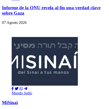
Informe de la ONU revela al fin una verdad clave
sobre Gaza
07 Agosto 2026
Mundo Judío
MiSinai