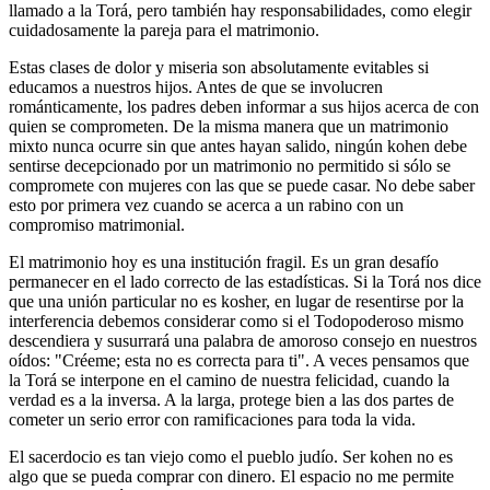
llamado a la Torá, pero también hay responsabilidades, como elegir
cuidadosamente la pareja para el matrimonio.
Estas clases de dolor y miseria son absolutamente evitables si
educamos a nuestros hijos. Antes de que se involucren
románticamente, los padres deben informar a sus hijos acerca de con
quien se comprometen. De la misma manera que un matrimonio
mixto nunca ocurre sin que antes hayan salido, ningún kohen debe
sentirse decepcionado por un matrimonio no permitido si sólo se
compromete con mujeres con las que se puede casar. No debe saber
esto por primera vez cuando se acerca a un rabino con un
compromiso matrimonial.
El matrimonio hoy es una institución fragil. Es un gran desafío
permanecer en el lado correcto de las estadísticas. Si la Torá nos dice
que una unión particular no es kosher, en lugar de resentirse por la
interferencia debemos considerar como si el Todopoderoso mismo
descendiera y susurrará una palabra de amoroso consejo en nuestros
oídos: "Créeme; esta no es correcta para ti". A veces pensamos que
la Torá se interpone en el camino de nuestra felicidad, cuando la
verdad es a la inversa. A la larga, protege bien a las dos partes de
cometer un serio error con ramificaciones para toda la vida.
El sacerdocio es tan viejo como el pueblo judío. Ser kohen no es
algo que se pueda comprar con dinero. El espacio no me permite