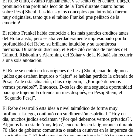
El Rebe entró, avanzó rápidamente, y se sentó en el centro. Luego,
pronunció una profunda lección de la Torá durante cuatro horas
sobre Pesaj Sheni. Las ideas y los conceptos que introdujo fueron
muy originales, tanto que el rabino Frankel ¡me pellizcó de la
emoción!
El rabino Frankel había conocido a los más grandes eruditos antes
del Holocausto, pero estaba verdaderamente impresionado por la
profundidad del Rebe, su brillante intuición y su asombrosa
memoria. Durante su discurso, el Rebe citó cientos de fuentes del
Talmud, Rishonim y Ajaronim, del Zohar y de la Kabalá sin recurrir
a una sola anotación.
El Rebe se centró en los orígenes de Pesaj Sheni, cuando algunos
judíos que estaban impuros o “lejos” se habían perdido la ofrenda de
Pesaj. Ante esta situación, ellos exigieron, “¿Por qué debemos
vernos privados?”. Entonces, D-os les dio una segunda oportunidad
para que trajeran la ofrenda un mes después, en Pesaj Sheni, el
“Segundo Pesaj”.
El Rebe desarrolló esta idea a nivel talmúdico de forma muy
profunda. Luego, continuó con su dimensión espiritual. “Hoy en
día, muchos judíos exclaman ‘¿Por qué debemos vernos privados?’.
Algunos han estado ‘muy lejos’, encerrados en la ignorancia durante
70 años de gobierno comunista o estaban cautivos en la impureza de
la asimilación”. El Rebe exclamó muy emocionado “¡Estas personas