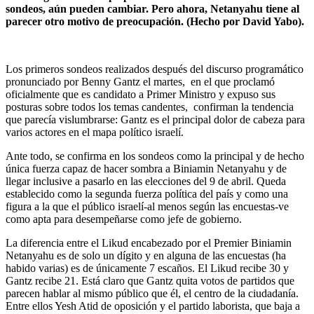
sondeos, aún pueden cambiar. Pero ahora, Netanyahu tiene al
parecer otro motivo de preocupación. (Hecho por David Yabo).
Los primeros sondeos realizados después del discurso programático
pronunciado por Benny Gantz el martes, en el que proclamó
oficialmente que es candidato a Primer Ministro y expuso sus
posturas sobre todos los temas candentes, confirman la tendencia
que parecía vislumbrarse: Gantz es el principal dolor de cabeza para
varios actores en el mapa político israelí.
Ante todo, se confirma en los sondeos como la principal y de hecho
única fuerza capaz de hacer sombra a Biniamin Netanyahu y de
llegar inclusive a pasarlo en las elecciones del 9 de abril. Queda
establecido como la segunda fuerza política del país y como una
figura a la que el público israelí-al menos según las encuestas-ve
como apta para desempeñarse como jefe de gobierno.
La diferencia entre el Likud encabezado por el Premier Biniamin
Netanyahu es de solo un dígito y en alguna de las encuestas (ha
habido varias) es de únicamente 7 escaños. El Likud recibe 30 y
Gantz recibe 21. Está claro que Gantz quita votos de partidos que
parecen hablar al mismo público que él, el centro de la ciudadanía.
Entre ellos Yesh Atid de oposición y el partido laborista, que baja a