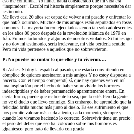
eso me confundía. Yo nunca había considerado que mi vida era
“inspiradora”. Escribí mi historia simplemente porque necesitaba dar
testimonio.
Me llevó casi 20 años ser capaz de volver a mi pasado y enfrentar lo
que había ocurrido. Muchos de mis amigos están sepultados en fosas
comunes. La mayoría fueron ejecutados siendo tan solo adolescentes
en los años 80 poco después de la revolución islámica de 1979 en
Irán. Fuimos torturados y algunos de nosotros violados. Si fui testigo
y no doy mi testimonio, sería irrelevante, mi vida perdería sentido.
Pero mi vida pertenece a aquellos que no sobrevivieron.
P: No puedes no contar lo que ellos y tú vivieron….
R: Así es. Si doy la espalda al pasado, me estaría convirtiendo en
cómplice de quienes asesinaron a mis amigos.Y no estoy dispuesta a
hacerlo. Con el tiempo comprendí, sí, que hay quienes ven en mí
una inspiración por el hecho de haber sobrevivido los horrores
indescriptibles y de haber permanecido aparentemente entera. En
cierta forma, puede que realmente lo sea, que lo esté. Pero la gente
no ve el duelo que llevo conmigo. Sin embargo, he aprendido que la
felicidad brilla mucho más junto al duelo. Es ese sufrimiento el que
nos permite valorar más cada aliento, cada momento, siempre y
cuando los vivamos haciendo lo correcto. Sobrevivir tiene un precio:
el peso del deber que eso ha colocado sobre mis hombros es
gigantesco, pero trato de llevarlo con gracia.