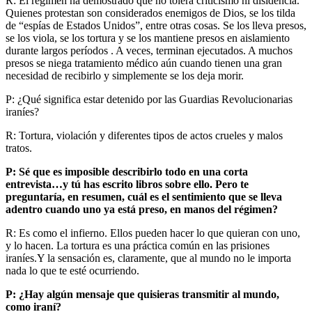
R: El régimen ha demostrado que no tolera criticismo ni disidencia.
Quienes protestan son considerados enemigos de Dios, se los tilda
de “espías de Estados Unidos”, entre otras cosas. Se los lleva presos,
se los viola, se los tortura y se los mantiene presos en aislamiento
durante largos períodos . A veces, terminan ejecutados. A muchos
presos se niega tratamiento médico aún cuando tienen una gran
necesidad de recibirlo y simplemente se los deja morir.
P: ¿Qué significa estar detenido por las Guardias Revolucionarias
iraníes?
R: Tortura, violación y diferentes tipos de actos crueles y malos
tratos.
P: Sé que es imposible describirlo todo en una corta
entrevista…y tú has escrito libros sobre ello. Pero te
preguntaría, en resumen, cuál es el sentimiento que se lleva
adentro cuando uno ya está preso, en manos del régimen?
R: Es como el infierno. Ellos pueden hacer lo que quieran con uno,
y lo hacen. La tortura es una práctica común en las prisiones
iraníes.Y la sensación es, claramente, que al mundo no le importa
nada lo que te esté ocurriendo.
P: ¿Hay algún mensaje que quisieras transmitir al mundo,
como iraní?