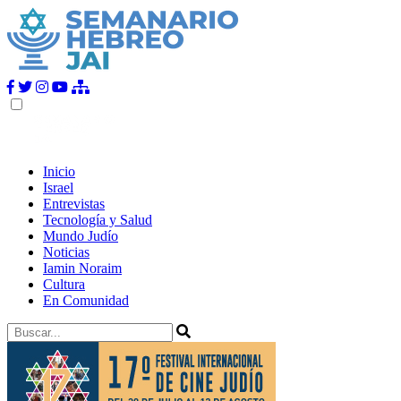
Inicio
Israel
Entrevistas
Tecnología y Salud
Mundo Judío
Noticias
Iamin Noraim
Cultura
En Comunidad