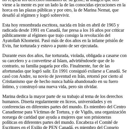
viene a la mente es por un lado la de las conocidas ejecuciones en la
horca en las plazas públicas y por otro, la de Marina Nemat, que
desafió al régimen y logró sobrevivir.
Esta hoy renombrada escritora, nacida en Irán en abril de 1965 y
radicada desde 1991 en Canadá, fue presa a los 16 años por criticar
públicamente al régimen que trajo consigo la revolución del
Ayatollah Khomeini. Pasó más de dos años en la infame prisión de
Evin, fue torturada y estuvo a punto de ser ejecutada.
Durante esos dos años, fue torturada, violada, obligada a casarse con
su carcelero y a convertirse al Islam, advirtiéndosele que de lo
contrario, su familia pagaría por ello. Finalmente, fue de las
afortunadas que logró salir. En 1991 consiguió exilarse a Canadá. Se
casó con Andre, su novio de juventud en Irán, retornó por cierto al
Cristianismo que de hecho nunca había abandonado en su fuero
íntimo, y construyó una nueva vida, pero sin olvidar.
Marina dedica la mayor parte de su trabajo al tema de los derechos
humanos. Diserta regularmente en liceos, universidades y en
conferencias en diferentes partes del mundo. Es miembro del Centro
Canadiense para Víctimas de Tortura, y de Vigdis, una organización
noruega de caridad que ayuda a mujeres que son prisioneras
políticas en diferentes partes del mundo. Encabeza el Comité de
Escritores en el Exilio de PEN Canadá, es miembro del Consejo