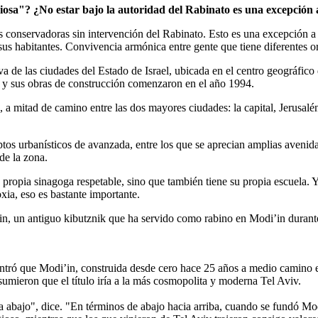
igiosa"? ¿No estar bajo la autoridad del Rabinato es una excepción 
as conservadoras sin intervención del Rabinato. Esto es una excepción a
a sus habitantes. Convivencia armónica entre gente que tiene diferentes o
, y sus obras de construcción comenzaron en el año 1994.
ís, a mitad de camino entre las dos mayores ciudades: la capital, Jerusal
s urbanísticos de avanzada, entre los que se aprecian amplias avenidas
de la zona.
u propia sinagoga respetable, sino que también tiene su propia escuela. 
ia, eso es bastante importante.
rkin, un antiguo kibutznik que ha servido como rabino en Modi’in durant
.
ontró que Modi’in, construida desde cero hace 25 años a medio camino en
sumieron que el título iría a la más cosmopolita y moderna Tel Aviv.
 abajo", dice. "En términos de abajo hacia arriba, cuando se fundó Modi