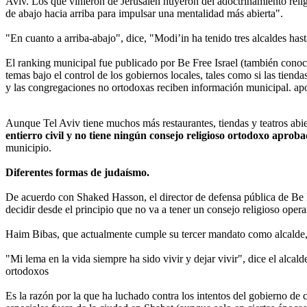
Aviv. Los que vinieron de Jerusalén huyeron del adoctrinamiento religi
de abajo hacia arriba para impulsar una mentalidad más abierta".
"En cuanto a arriba-abajo", dice, "Modi’in ha tenido tres alcaldes has
El ranking municipal fue publicado por Be Free Israel (también conoci
temas bajo el control de los gobiernos locales, tales como si las tiend
y las congregaciones no ortodoxas reciben información municipal. apoy
Aunque Tel Aviv tiene muchos más restaurantes, tiendas y teatros abie
entierro civil y no tiene ningún consejo religioso ortodoxo aprob
municipio.
Diferentes formas de judaísmo.
De acuerdo con Shaked Hasson, el director de defensa pública de Be F
decidir desde el principio que no va a tener un consejo religioso oper
Haim Bibas, que actualmente cumple su tercer mandato como alcalde, 
"Mi lema en la vida siempre ha sido vivir y dejar vivir", dice el alc
ortodoxos
Es la razón por la que ha luchado contra los intentos del gobierno de