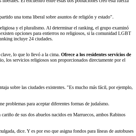
liberales. El encuentro entre estas dos poblaciones creó esta fuerza
artido una toma liberal sobre asuntos de religión y estado".
ligiosa y el pluralismo. Al determinar el ranking, el grupo examinó
 si existen opciones para entierros no religiosos, si la comunidad LGBT
ranking incluye 24 ciudades.
lave, lo que lo llevó a la cima.
Ofrece a los residentes servicios de
, los servicios religiosos son proporcionados directamente por el
taja sobre las ciudades existentes. "Es mucho más fácil, por ejemplo,
ne problemas para aceptar diferentes formas de judaísmo.
 con cariño de sus dos abuelos nacidos en Marruecos, ambos Rabinos
mulgada, dice. Y es por eso que asigna fondos para líneas de autobuses