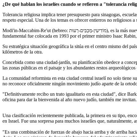
¿De qué hablan los israelíes cuando se refieren a "tolerancia rel
Tolerancia religiosa implica tener presupuesto para sinagogas, escuel
respeto especial. Una de los temas es ofrecer entierros no religiosos 
Modi'in-Maccabim-Re'ut (hebreo: מוֹדִיעִין-מַכַּבִּים-רֵעוּת), es la más nueva de las ciudades del Estado de Israel, ubicada en el centro geográfico del país, a 300 metros de altitud sobre el nivel del mar. Su piedra
fundamental fue colocada en 1993 por el primer ministro Isaac Rabin
Su estratégica situación geográfica la sitúa en el centro mismo del pa
kilómetros de la otra.
Concebida como una ciudad-jardín, su planificación obedece a concepto
las zonas públicas en el paisaje y los abundantes restos arqueológicos 
La comunidad reformista en esta ciudad central israelí no solo tiene s
no reconoce oficialmente ningún movimiento judío aparte de la ortodox
"Definitivamente recibo un trato igualitario en esta ciudad", dice Ba
oficina para dar la bienvenida al año nuevo judío, también me invitan
Una clasificación recientemente publicada, la primera en su tipo, enc
en Israel. Fue una sorpresa para muchos israelíes que, naturalmente, a
"Es una combinación de fuerzas de abajo hacia arriba y de arriba hacia