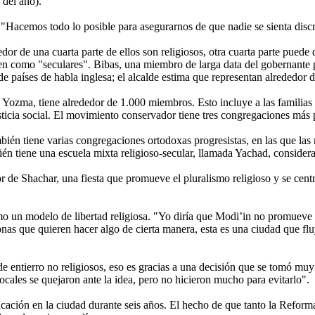
 del año).
 "Hacemos todo lo posible para asegurarnos de que nadie se sienta disc
r de una cuarta parte de ellos son religiosos, otra cuarta parte puede d
ben como "seculares". Bibas, una miembro de larga data del gobernante 
e países de habla inglesa; el alcalde estima que representan alrededor d
ozma, tiene alrededor de 1.000 miembros. Esto incluye a las familias 
ticia social. El movimiento conservador tiene tres congregaciones más 
mbién tiene varias congregaciones ortodoxas progresistas, en las que la
ién tiene una escuela mixta religioso-secular, llamada Yachad, considera
dor de Shachar, una fiesta que promueve el pluralismo religioso y se ce
o un modelo de libertad religiosa. "Yo diría que Modi’in no promueve la
nas que quieren hacer algo de cierta manera, esta es una ciudad que flu
os de entierro no religiosos, eso es gracias a una decisión que se tomó 
cales se quejaron ante la idea, pero no hicieron mucho para evitarlo".
cación en la ciudad durante seis años. El hecho de que tanto la Reforma