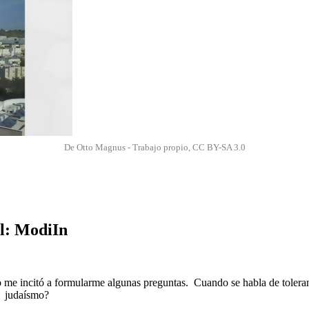
De Otto Magnus - Trabajo propio, CC BY-SA 3.0
el: ModiIn
o me incitó a formularme algunas preguntas. Cuando se habla de toleranci
el judaísmo?