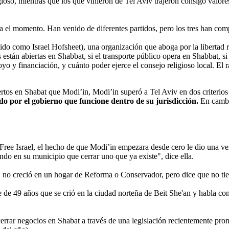
oso, mientras que los que vinieron de Tel Aviv trajeron consigo valores 
ta el momento. Han venido de diferentes partidos, pero los tres han comp
do como Israel Hofsheet), una organización que aboga por la libertad re
as están abiertas en Shabbat, si el transporte público opera en Shabbat,
o y financiación, y cuánto poder ejerce el consejo religioso local. El 
rtos en Shabat que Modi’in, Modi’in superó a Tel Aviv en dos criterios c
ado por el gobierno que funcione dentro de su jurisdicción.
En cambio
ree Israel, el hecho de que Modi’in empezara desde cero le dio una ven
ando en su municipio que cerrar uno que ya existe", dice ella.
no creció en un hogar de Reforma o Conservador, pero dice que no tie
alde de 49 años que se crió en la ciudad norteña de Beit She'an y habla
 cerrar negocios en Shabat a través de una legislación recientemente pro