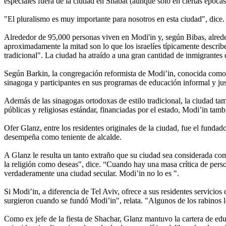
especiales fuera de la ciudad en Shabat (aunque solo en ciertas épocas
"El pluralismo es muy importante para nosotros en esta ciudad", dice.
Alrededor de 95,000 personas viven en Modi'in y, según Bibas, alrededo
aproximadamente la mitad son lo que los israelíes típicamente descri
tradicional". La ciudad ha atraído a una gran cantidad de inmigrantes d
Según Barkin, la congregación reformista de Modi’in, conocida como Y
sinagoga y participantes en sus programas de educación informal y jus
Además de las sinagogas ortodoxas de estilo tradicional, la ciudad ta
públicas y religiosas estándar, financiadas por el estado, Modi’in tamb
Ofer Glanz, entre los residentes originales de la ciudad, fue el funda
desempeña como teniente de alcalde.
A Glanz le resulta un tanto extraño que su ciudad sea considerada com
la religión como deseas", dice. “Cuando hay una masa crítica de perso
verdaderamente una ciudad secular. Modi’in no lo es ".
Si Modi’in, a diferencia de Tel Aviv, ofrece a sus residentes servici
surgieron cuando se fundó Modi’in", relata. "Algunos de los rabinos lo
Como ex jefe de la fiesta de Shachar, Glanz mantuvo la cartera de edu