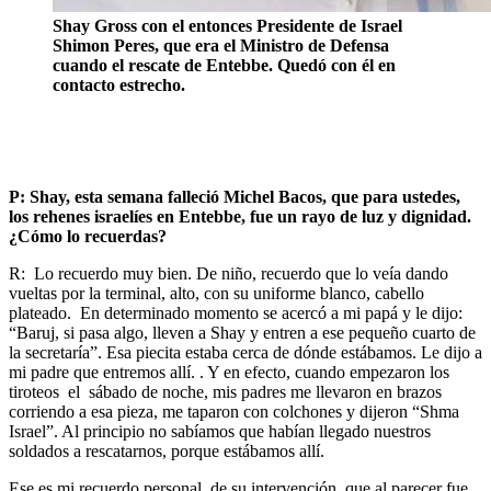
Shay Gross con el entonces Presidente de Israel
Shimon Peres, que era el Ministro de Defensa
cuando el rescate de Entebbe. Quedó con él en
contacto estrecho.
P: Shay, esta semana falleció Michel Bacos, que para ustedes,
los rehenes israelíes en Entebbe, fue un rayo de luz y dignidad.
¿Cómo lo recuerdas?
R: Lo recuerdo muy bien. De niño, recuerdo que lo veía dando
vueltas por la terminal, alto, con su uniforme blanco, cabello
plateado. En determinado momento se acercó a mi papá y le dijo:
“Baruj, si pasa algo, lleven a Shay y entren a ese pequeño cuarto de
la secretaría”. Esa piecita estaba cerca de dónde estábamos. Le dijo a
mi padre que entremos allí. . Y en efecto, cuando empezaron los
tiroteos el sábado de noche, mis padres me llevaron en brazos
corriendo a esa pieza, me taparon con colchones y dijeron “Shma
Israel”. Al principio no sabíamos que habían llegado nuestros
soldados a rescatarnos, porque estábamos allí.
Ese es mi recuerdo personal de su intervención, que al parecer fue