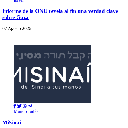
Israel
Informe de la ONU revela al fin una verdad clave
sobre Gaza
07 Agosto 2026
Mundo Judío
MiSinai