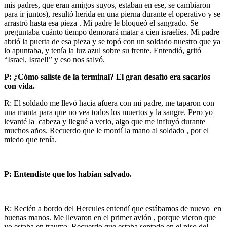
mis padres, que eran amigos suyos, estaban en ese, se cambiaron
para ir juntos), resultó herida en una pierna durante el operativo y se
arrastró hasta esa pieza . Mi padre le bloqueó el sangrado. Se
preguntaba cuánto tiempo demorará matar a cien israelíes. Mi padre
abrió la puerta de esa pieza y se topó con un soldado nuestro que ya
lo apuntaba, y tenía la luz azul sobre su frente. Entendió, gritó
“Israel, Israel!” y eso nos salvó.
P: ¿Cómo saliste de la terminal? El gran desafío era sacarlos
con vida.
R: El soldado me llevó hacia afuera con mi padre, me taparon con
una manta para que no vea todos los muertos y la sangre. Pero yo
levanté la cabeza y llegué a verlo, algo que me influyó durante
muchos años. Recuerdo que le mordí la mano al soldado , por el
miedo que tenía.
P: Entendiste que los habían salvado.
R: Recién a bordo del Hercules entendí que estábamos de nuevo en
buenas manos. Me llevaron en el primer avión , porque vieron que
yo estaba en trauma. Recuerdo que estaba sentado en el piso del