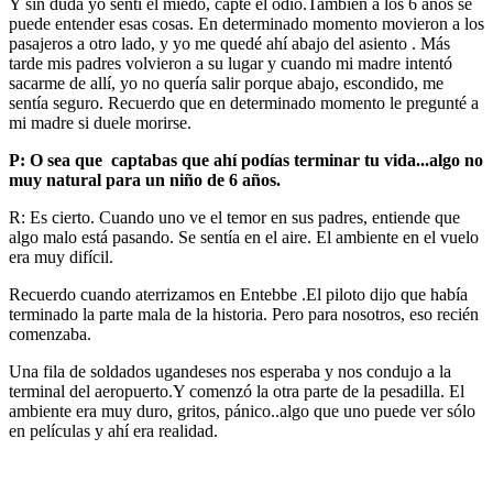
Y sin duda yo sentí el miedo, capté el odio.También a los 6 años se
puede entender esas cosas. En determinado momento movieron a los
pasajeros a otro lado, y yo me quedé ahí abajo del asiento . Más
tarde mis padres volvieron a su lugar y cuando mi madre intentó
sacarme de allí, yo no quería salir porque abajo, escondido, me
sentía seguro. Recuerdo que en determinado momento le pregunté a
mi madre si duele morirse.
P: O sea que captabas que ahí podías terminar tu vida...algo no
muy natural para un niño de 6 años.
R: Es cierto. Cuando uno ve el temor en sus padres, entiende que
algo malo está pasando. Se sentía en el aire. El ambiente en el vuelo
era muy difícil.
Recuerdo cuando aterrizamos en Entebbe .El piloto dijo que había
terminado la parte mala de la historia. Pero para nosotros, eso recién
comenzaba.
Una fila de soldados ugandeses nos esperaba y nos condujo a la
terminal del aeropuerto.Y comenzó la otra parte de la pesadilla. El
ambiente era muy duro, gritos, pánico..algo que uno puede ver sólo
en películas y ahí era realidad.