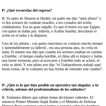
P: ¿Qué recuerdas del regreso?
R: Ya antes de Sharem al Sheikh, mi padre me dijo “mirá afuera” y
vi dos aviones de combate israelíes, a los costados del avión,
cuidándonos. Era un gran orgullo. Es que el temor era que Egipto,
con quien no había paz todavía, o Arabia Saudita, descubran el
avión en el radar y le disparen.
Uno de los pilotos , con quien estuvimos en contacto mucho tiempo
y lamentablemente ya falleció , era una persona atea, no creía en
nada. El mismo nos dijo que cuando los aviones estaban en camino
a Entebbe , el tiempo estaba horrible, el clima allí es trópico y había
una fuerte tormenta..pero al acercarse a Entebbe todo se aclaró, el
cielo se abrió. Y este piloto nos dijo “el Todopoderoso trabajó aquí
horas extras, de lo contrario no hay forma de entender este cambio”.
P: ¿Qué es lo que hizo posible un operativo tan singular, a tu
criterio, además del profesionalismo de los soldados?
R: Teníamos líderes que sabían tomar decisiones valientes. El
entonces Primer Ministro Itzjak Rabin y el Ministro de Defensa
Shimon Peres supieron actuar juntos y ponerse sobre los hombros