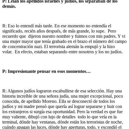
P: Leían los apellidos israelíes y judíos, los separaban de los
demás.
R: Eso lo entendí más tarde. En ese momento no entendía el
significado, recién años después, de más grande, lo supe. Pero
recuerdo que dijeron nuestro nombre y fuimos con mis padres. Y vi
una mujer mayor que tenía grabado en el brazo el número del campo
de concentración nazi. El terrorista alemán la empujó y la hizo
volar. En efecto, estaban separando entre nosotros y los no judíos.
P: Impresionante pensar en esos momentos…
R: Algunos judíos lograron escabullirse de esa selección. Hay una
historia increíble de una señora judía, una mujer excepcional, poco
conocida, de apellido Moreno. Ella se desconectó de todos los
judíos y mi madre pensó que quería así lograr separarse y huir con
los extranjeros si surgía esa oportunidad. Pero la verdad es que fue
muy valiente, dibujó con lujo de detalles todo lo que veía en la
terminal, dónde hay ventanas, dónde están los terroristas de noche,
cuándo apagan las luces, dónde hay aperturas, todo, y escondió el