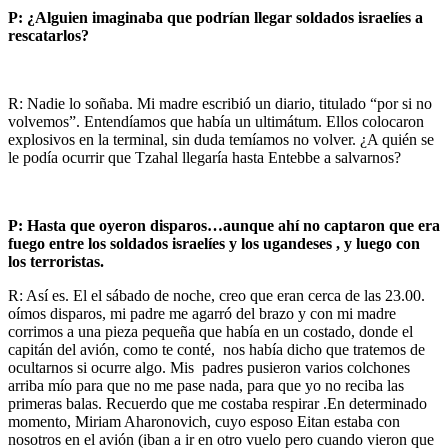
P: ¿Alguien imaginaba que podrían llegar soldados israelíes a
rescatarlos?
R: Nadie lo soñaba. Mi madre escribió un diario, titulado “por si no
volvemos”. Entendíamos que había un ultimátum. Ellos colocaron
explosivos en la terminal, sin duda temíamos no volver. ¿A quién se
le podía ocurrir que Tzahal llegaría hasta Entebbe a salvarnos?
P: Hasta que oyeron disparos…aunque ahí no captaron que era
fuego entre los soldados israelíes y los ugandeses , y luego con
los terroristas.
R: Así es. El el sábado de noche, creo que eran cerca de las 23.00.
oímos disparos, mi padre me agarró del brazo y con mi madre
corrimos a una pieza pequeña que había en un costado, donde el
capitán del avión, como te conté, nos había dicho que tratemos de
ocultarnos si ocurre algo. Mis padres pusieron varios colchones
arriba mío para que no me pase nada, para que yo no reciba las
primeras balas. Recuerdo que me costaba respirar .En determinado
momento, Miriam Aharonovich, cuyo esposo Eitan estaba con
nosotros en el avión (iban a ir en otro vuelo pero cuando vieron que