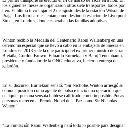
El primer transporte se efectuó el 14 de marzo de 1939 en avión. En
los siguientes meses se organizaron otros siete transportes, todos por
tren. El último tuvo lugar el 2 de agosto desde la estación Wilson de
Praga. Los ferrocarriles tenían como destino la estación de Liverpool
Street, en Londres, donde esperaban las familias adoptivas.
Winton recibió la Medalla del Centenario Raoul Wallenberg en una
ceremonia especial que se llevó a cabo en la embajada de Suecia en
Londres en 2013 y de la que participó el ex primer ministro de Gran
Bretaña, Gordon Brown. Eduardo Eurnekian y Baruj Tenembaum,
presidente y fundador de la ONG educativa, hicieron entrega del
galardón.
En su discurso, Eurnekian señaló: “Sir Nicholas Winton arriesgó su
cómoda posición como agente de bolsa e inició una operación que
cualquier persona sensata hubiese calificado como imposible. Pocas
personas merecen el Premio Nobel de la Paz como Sir Nicholas
Winton”.
"La Fundación Raoul Wallenberg hará todo lo posible para designar