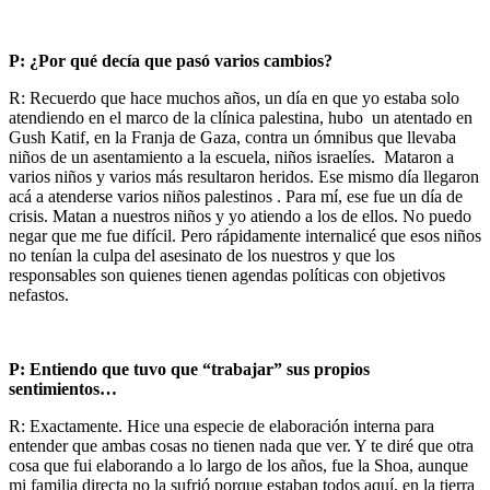
P: ¿Por qué decía que pasó varios cambios?
R: Recuerdo que hace muchos años, un día en que yo estaba solo
atendiendo en el marco de la clínica palestina, hubo un atentado en
Gush Katif, en la Franja de Gaza, contra un ómnibus que llevaba
niños de un asentamiento a la escuela, niños israelíes. Mataron a
varios niños y varios más resultaron heridos. Ese mismo día llegaron
acá a atenderse varios niños palestinos . Para mí, ese fue un día de
crisis. Matan a nuestros niños y yo atiendo a los de ellos. No puedo
negar que me fue difícil. Pero rápidamente internalicé que esos niños
no tenían la culpa del asesinato de los nuestros y que los
responsables son quienes tienen agendas políticas con objetivos
nefastos.
P: Entiendo que tuvo que “trabajar” sus propios
sentimientos…
R: Exactamente. Hice una especie de elaboración interna para
entender que ambas cosas no tienen nada que ver. Y te diré que otra
cosa que fui elaborando a lo largo de los años, fue la Shoa, aunque
mi familia directa no la sufrió porque estaban todos aquí, en la tierra