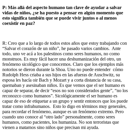
P: Más allá del aspecto humano tan clave de ayudar a salvar
vidas de niños, ¿se ha puesto a pensar en algún momento que
esto significa también que se puede vivir juntos o al menos
coexistir en paz?
R: Creo que a lo largo de todos estos años que estoy trabajando con
“Salvar el corazón de un niño”, he pasado varios cambios. Ante
todo, uno ve acá a los palestinos como seres humanos, no como
monstruos. Es muy fácil hacer una deshumanización del otro, un
fenómeno sicológico que conocemos. Claro que los ejemplos más
notorios se dieron durante la Shoa. Uno no puede entender cómo
Rudolph Hess criaba a sus hijos en las afueras de Auschwitz, su
esposa les hacía oir Bach y Mozart y a corta distancia de su casa,
quemaban y asesinaban niños. Es que vemos que el ser humano es
capaz de separar, de decir “esos no son considerados gente”, “no los
reconozco como humanos”. Sicológicamente el ser humano es
capaz de eso de etiquetar a un grupo y sentir entonces que los puede
tratar como infrahumanos. Esto lo digo en términos muy generales,
para recordar el fenómeno, aunque es un fenómeno extremo. Pero
cuando uno conoce al “otro lado” personalmente, como seres
humanos, como pacientes, los humaniza. No son terroristas que
vienen a matarnos sino niños que precisan mi ayuda.