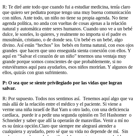
R: Te diré ante todo que cuando fui a estudiar medicina, tenía claro
que quiero ser pediatra porque tengo una muy buena comunicación
con niños. Ante todo, un niño no tiene su propia agenda. No tiene
agenda política, no anda con vueltas de cosas ajenas a la relación
natural y automática entre seres humanos. Cuando uno ve a un bebé
dulce, le sonríes, lo quieres, y realmente no importa si el padre es
musulmán, cristiano, o de donde sea. Un bebé es un bebé, algo
divino. Así están “hechos” los bebés en forma natural, con esos ojos
grandes que hacen que uno enseguida sienta conexión con ellos. Y
aquí en “Salvar el corazón de un niño” tenemos una ventaja muy
grande porque somos conscientes de que probablemente, si no
estuviéramos aquí para ayudarlos, esos niños morirían. Y algunos de
ellos, quizás con gran sufrimiento.
P: O sea que se siente privilegiado por las vidas que logran
salvar.
R: Por supuesto. Todos nos sentimos así. Tenemos aquí algo que va
más allá de la relación entre el médico y el paciente. Si viene a
verme una niña israelí de Bat Yam u otro lado, con una deficiencia
cardíaca, puede ir a pedir una segunda opinión en Tel Hashomer o
Schneider y saber que allí la operarán de maravillas. Venir a mí no
es su única opción.Claro que siempre me alegrará atender a
cualquiera y ayudarlo, pero sé que su vida no depende de mí. Sin