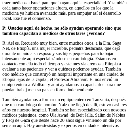
traer médicos a Israel para que hagan aquí la especialidad. Y también
cada tanto hacer operaciones afuera, en aquellos en los que la
medicina ya hubiera avanzado más, para empujar así el desarrollo
local. Ese fue el comienzo.
P: Ustedes aquí, de hecho, no sólo ayudan operando sino que
también capacitan a médicos de otros lares ¿verdad?
R: Así es. Recuerdo muy bien, entre muchos otros, a la Dra. Saga
Net, de Etiopía, una mujer increíble, pediatra destacada, que dejó
durante un año a su esposo y sus hijos pequeños para trabajar
intensamente aquí especializándose en cardiología. Estamos en
contacto con ella todo el tiempo y este mes viajaremos a Etiopía a
evaluar a sus pacientes y ver a quiénes podemos ayudar. También
otro médico que construyó un hospital importante en una ciudad de
Etiopía lejos de la capital, el Profesor Abraham. El nos envió un
equipo entero a Wolfson y aquí ayudamos a capacitarlos para que
puedan trabajar en su país en forma independiente.
También ayudamos a formar un equipo entero en Tanzania, después
que una cardióloga de nombre Naiz que llegó de allí, estuvo casi tres
años en nuestro hospital. También se han especializado con nosotros
médicos palestinos, como Ula Awad de Beit Jalla, Salim de Nablus
y Fadj de Gaza que desde hace 20 años sigue viniendo un día por
semana aquí. Hay anestesistas y expertos en cuidados intensivos