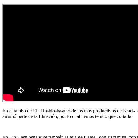
En el tambo de Ein Hashlosha-uno de los más productivos de Israel- 
arruinó parte de la filmación, por lo cual hemos tenido que cortarla.
En Ein Hashlosha vive también la hija de Daniel, con su familia, con