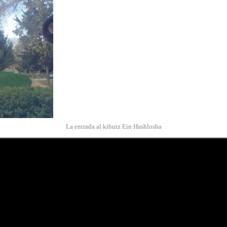
La entrada al kibutz Ein Hashlosha