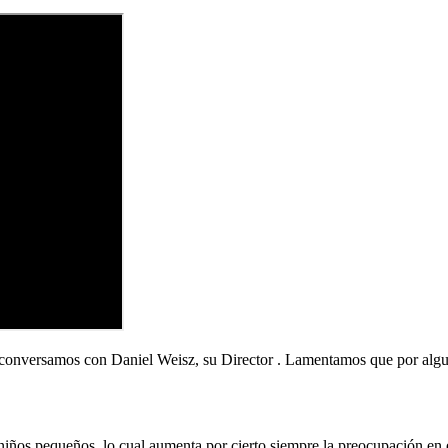
conversamos con Daniel Weisz, su Director . Lamentamos que por alguna
 niños pequeños, lo cual aumenta por cierto siempre la preocupación en