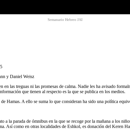
Semanario Hebreo JAI
35
ann y Daniel Weisz
en en las treguas ni las promesas de calma. Nadie les ha avisado forma
nformación que tienen al respecto es la que se publica en los medios.
o de Hamas. A ello se suma lo que consideran ha sido una política equi
 la parada de ómnibus en la que se recoge por la mañana a los niños par
arma. Así como en otras localidades de Eshkol, es donación del Keren H