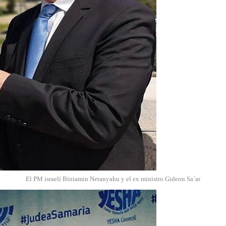
El PM israelí Biniamin Netanyahu y el ex ministro Gideon Sa´ar