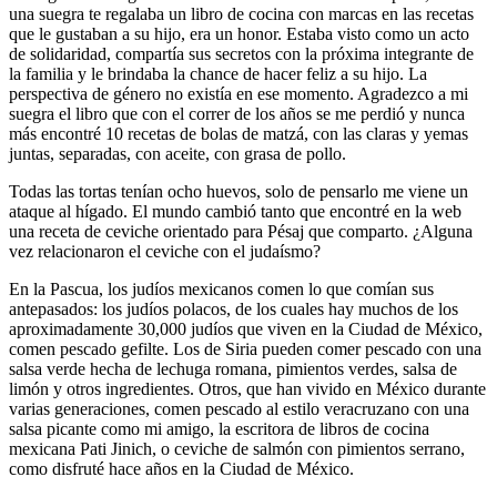
una suegra te regalaba un libro de cocina con marcas en las recetas
que le gustaban a su hijo, era un honor. Estaba visto como un acto
de solidaridad, compartía sus secretos con la próxima integrante de
la familia y le brindaba la chance de hacer feliz a su hijo. La
perspectiva de género no existía en ese momento. Agradezco a mi
suegra el libro que con el correr de los años se me perdió y nunca
más encontré 10 recetas de bolas de matzá, con las claras y yemas
juntas, separadas, con aceite, con grasa de pollo.
Todas las tortas tenían ocho huevos, solo de pensarlo me viene un
ataque al hígado. El mundo cambió tanto que encontré en la web
una receta de ceviche orientado para Pésaj que comparto. ¿Alguna
vez relacionaron el ceviche con el judaísmo?
En la Pascua, los judíos mexicanos comen lo que comían sus
antepasados: los judíos polacos, de los cuales hay muchos de los
aproximadamente 30,000 judíos que viven en la Ciudad de México,
comen pescado gefilte. Los de Siria pueden comer pescado con una
salsa verde hecha de lechuga romana, pimientos verdes, salsa de
limón y otros ingredientes. Otros, que han vivido en México durante
varias generaciones, comen pescado al estilo veracruzano con una
salsa picante como mi amigo, la escritora de libros de cocina
mexicana Pati Jinich, o ceviche de salmón con pimientos serrano,
como disfruté hace años en la Ciudad de México.