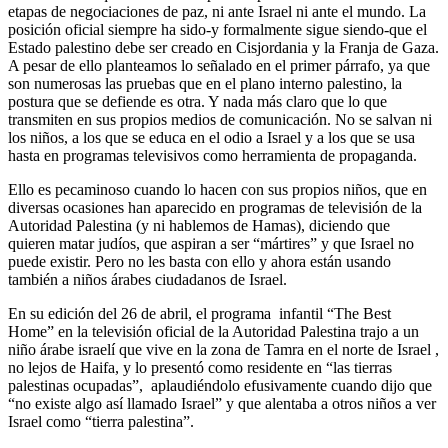
etapas de negociaciones de paz, ni ante Israel ni ante el mundo. La
posición oficial siempre ha sido-y formalmente sigue siendo-que el
Estado palestino debe ser creado en Cisjordania y la Franja de Gaza.
A pesar de ello planteamos lo señalado en el primer párrafo, ya que
son numerosas las pruebas que en el plano interno palestino, la
postura que se defiende es otra. Y nada más claro que lo que
transmiten en sus propios medios de comunicación. No se salvan ni
los niños, a los que se educa en el odio a Israel y a los que se usa
hasta en programas televisivos como herramienta de propaganda.
Ello es pecaminoso cuando lo hacen con sus propios niños, que en
diversas ocasiones han aparecido en programas de televisión de la
Autoridad Palestina (y ni hablemos de Hamas), diciendo que
quieren matar judíos, que aspiran a ser “mártires” y que Israel no
puede existir. Pero no les basta con ello y ahora están usando
también a niños árabes ciudadanos de Israel.
En su edición del 26 de abril, el programa infantil “The Best
Home” en la televisión oficial de la Autoridad Palestina trajo a un
niño árabe israelí que vive en la zona de Tamra en el norte de Israel ,
no lejos de Haifa, y lo presentó como residente en “las tierras
palestinas ocupadas”, aplaudiéndolo efusivamente cuando dijo que
“no existe algo así llamado Israel” y que alentaba a otros niños a ver
Israel como “tierra palestina”.