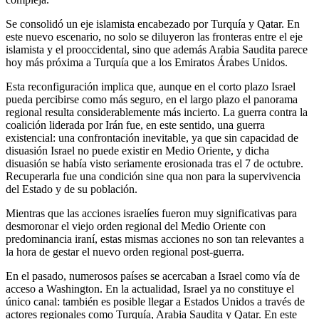
Se consolidó un eje islamista encabezado por Turquía y Qatar. En
este nuevo escenario, no solo se diluyeron las fronteras entre el eje
islamista y el prooccidental, sino que además Arabia Saudita parece
hoy más próxima a Turquía que a los Emiratos Árabes Unidos.
Esta reconfiguración implica que, aunque en el corto plazo Israel
pueda percibirse como más seguro, en el largo plazo el panorama
regional resulta considerablemente más incierto. La guerra contra la
coalición liderada por Irán fue, en este sentido, una guerra
existencial: una confrontación inevitable, ya que sin capacidad de
disuasión Israel no puede existir en Medio Oriente, y dicha
disuasión se había visto seriamente erosionada tras el 7 de octubre.
Recuperarla fue una condición sine qua non para la supervivencia
del Estado y de su población.
Mientras que las acciones israelíes fueron muy significativas para
desmoronar el viejo orden regional del Medio Oriente con
predominancia iraní, estas mismas acciones no son tan relevantes a
la hora de gestar el nuevo orden regional post-guerra.
En el pasado, numerosos países se acercaban a Israel como vía de
acceso a Washington. En la actualidad, Israel ya no constituye el
único canal: también es posible llegar a Estados Unidos a través de
actores regionales como Turquía, Arabia Saudita y Qatar. En este