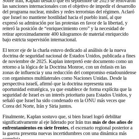
Sobre Irán, Kaplan destacó que en septiembre de 2025 se renovaron
las sanciones internacionales con el objetivo de impedir el desarrollo
del programa nuclear, misiles y redes terroristas del régimen. Aclaró
que Israel no mantiene hostilidad hacia el pueblo iraní, al que
expresó su admiración por las protestas en favor de la libertad, y
reiteró la posición de “enriquecimiento cero” y la necesidad de
retirar aproximadamente 400 kilogramos de material enriquecido
bajo estricta supervisión internacional.
El tercer eje de la charla estuvo dedicado al análisis de la nueva
doctrina de seguridad nacional de Estados Unidos, publicada a fines
de noviembre de 2025. Kaplan interpretó este documento como un
retorno a la lógica de la Doctrina Monroe, con un énfasis en las
zonas de influencia y una reducción del compromiso estadounidense
con organismos multilaterales como Naciones Unidas. Desde la
perspectiva israelí, afirmó que la doctrina representa una
oportunidad estratégica, ya que establece de forma explícita que la
seguridad de Israel es un interés prioritario para Estados Unidos, y
señaló que Israel ha sido condenado en la ONU más veces que
Corea del Norte, Irán y Siria juntos.
Finalmente, Kaplan sostuvo que, si bien Israel logró debilitar
significativamente al eje liderado por Irán tras
más de dos años de
enfrentamientos en
siete frentes
, el escenario regional posterior a
la guerra presenta nuevas incertidumbres con una dinámica más
compleja.