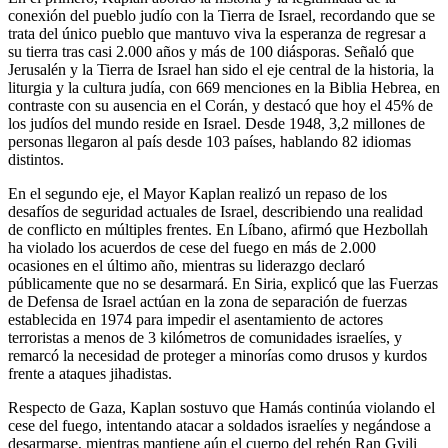
conexión del pueblo judío con la Tierra de Israel, recordando que se
trata del único pueblo que mantuvo viva la esperanza de regresar a
su tierra tras casi 2.000 años y más de 100 diásporas. Señaló que
Jerusalén y la Tierra de Israel han sido el eje central de la historia, la
liturgia y la cultura judía, con 669 menciones en la Biblia Hebrea, en
contraste con su ausencia en el Corán, y destacó que hoy el 45% de
los judíos del mundo reside en Israel. Desde 1948, 3,2 millones de
personas llegaron al país desde 103 países, hablando 82 idiomas
distintos.
En el segundo eje, el Mayor Kaplan realizó un repaso de los
desafíos de seguridad actuales de Israel, describiendo una realidad
de conflicto en múltiples frentes. En Líbano, afirmó que Hezbollah
ha violado los acuerdos de cese del fuego en más de 2.000
ocasiones en el último año, mientras su liderazgo declaró
públicamente que no se desarmará. En Siria, explicó que las Fuerzas
de Defensa de Israel actúan en la zona de separación de fuerzas
establecida en 1974 para impedir el asentamiento de actores
terroristas a menos de 3 kilómetros de comunidades israelíes, y
remarcó la necesidad de proteger a minorías como drusos y kurdos
frente a ataques jihadistas.
Respecto de Gaza, Kaplan sostuvo que Hamás continúa violando el
cese del fuego, intentando atacar a soldados israelíes y negándose a
desarmarse, mientras mantiene aún el cuerpo del rehén Ran Gvili