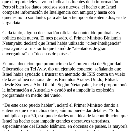
que el reporte televisivo no indica las fuentes de la información.
Pero si bien los datos precisos son nuevos, el hecho que Israel
comparte información de Inteligencia con amigos y hasta con
quienes no lo son tanto, para alertar a tiempo sobre atentados, es de
larga data.
Cada tanto, alguna declaración oficial da contenido puntual a esa
política nada nueva. El mes pasado, el Primer Ministro Biniamin
Netanyahu declaró que Israel había utilizado “ciber-Inteligencia”
para ayudar a frustrar lo que llamó de “atentados de gran
envergadura” en “decenas de países”.
En una alocución que pronunció en la Conferencia de Seguridad
Cibernética en Tel Aviv, dio un ejemplo concreto, señalando que
Israel había ayudado a frustrar un atentado de ISIS contra un vuelo
de la aerolínea nacional de los Emiratos Árabes Unido, Etihad,
desde Sydney a Abu Dhabi . Según Netanyahu, Israel proporcionó
la información a Australia y ayudó así a impedir la explosión
programada en medio del vuelo.
“De este caso puedo hablar”, aclaró el Primer Ministro dando a
entender que de muchos otros, aún no puede dar detalles. “Si lo
multiplican por 50, eso puede darles una idea de la contribución que
Israel ha hecho para impedir grandes operativos terroristas,
especialmente del Estado Islámico, en docenas de países, la mayoría