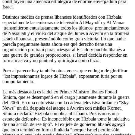
constituyen una amenaza estratégica de enorme envergadura para
Israel.
Distintos medios de prensa libaneses identificados con Hizbala,
especialmente las emisoras de televisión Al Mayadín y Al Manar
transmitieron entusiastamente todos los últimos pronunciamientos
de Nasrallah y el video del ataque del lunes a Avivim en la frontera
israelo libanesa., presentándolo como gran victoria. Lo que nadie
parecía preguntarse-hasta ahora-era qué derecho tiene una
organización pro iraní para arriesgar al Estado y pueblo libanés a
una guerra de grandes proporciones, si Israel decidía responder en
forma masiva y no puntual y quirúrgica como hizo.
Pero al parecer hay también otras voces, que en lugar de glorificar
“los impresionantes logros de Hizbala”, expresaron furia por su
comportamiento.
La más destacada es la del ex Primer Ministro libanés Fouad
Siniora, que se desempeñó en el cargo justamente durante la guerra
del 2006. En una entrevista con la cadena televisiva británica “Sky
News” un día después del ataque a Avivim con misiles Kornet,
Siniora declaró:”Hizbala complica al Líbano. Precisamos una
estrategia defensiva. Es inconcebible que Hizbala tome la iniciativa
de una acción de ese tipo”. El ex jefe de gobierno libanés agregó
que todo terminó en forma limitada “porque Israel perdió sólo