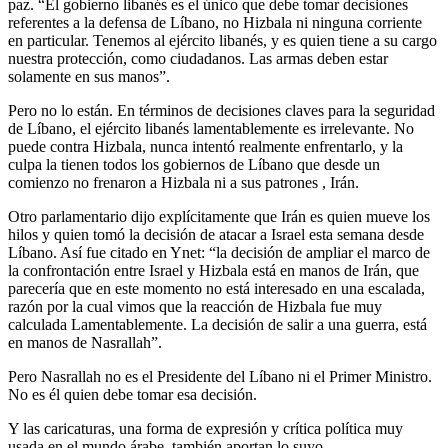
paz. “El gobierno libanés es el único que debe tomar decisiones
referentes a la defensa de Líbano, no Hizbala ni ninguna corriente
en particular. Tenemos al ejército libanés, y es quien tiene a su cargo
nuestra protección, como ciudadanos. Las armas deben estar
solamente en sus manos”.
Pero no lo están. En términos de decisiones claves para la seguridad
de Líbano, el ejército libanés lamentablemente es irrelevante. No
puede contra Hizbala, nunca intentó realmente enfrentarlo, y la
culpa la tienen todos los gobiernos de Líbano que desde un
comienzo no frenaron a Hizbala ni a sus patrones , Irán.
Otro parlamentario dijo explícitamente que Irán es quien mueve los
hilos y quien tomó la decisión de atacar a Israel esta semana desde
Líbano. Así fue citado en Ynet: “la decisión de ampliar el marco de
la confrontación entre Israel y Hizbala está en manos de Irán, que
parecería que en este momento no está interesado en una escalada,
razón por la cual vimos que la reacción de Hizbala fue muy
calculada Lamentablemente. La decisión de salir a una guerra, está
en manos de Nasrallah”.
Pero Nasrallah no es el Presidente del Líbano ni el Primer Ministro.
No es él quien debe tomar esa decisión.
Y las caricaturas, una forma de expresión y crítica política muy
usada en el mundo árabe, también aportan lo suyo.