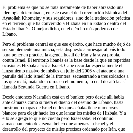
El problema es que no se trata meramente de haber abrazado una
ideología determinada, en este caso el de la revolución islámica del
Ayatollah Khomeiny y sus seguidores, sino de la traducción práctica
en el terreno, que ha convertido a Hizbala en un Estado dentro del
Estado libanés. O mejor dicho, en el ejército más poderoso de
Líbano.
Pero el problema central es que ese ejército, que hace mucho dejó de
ser simplemente una milicia, está dispuesto a arriesgar al país todo
para poner en práctica la agenda hostil de Irán y la suya propia,
contra Israel. El territorio libanés es la base desde la que en repetidas
ocasiones Hizbala atacó a Israel. Cabe recordar especialmente el
lanzamiento masivo de misiles en julio del 2006 y el ataque a una
patrulla del lado israelí de la frontera, secuestrando a tres soldados a
los que mató, matando a otros en el momento, lo cual desató la así
llamada Segunda Guerra en Líbano.
Desde entonces Nasrallah está en el bunker, pero desde allí habla
ante cámaras como si fuera el dueño del destino de Líbano, hasta
mostrando mapas de Israel en los que-señala- tiene numerosos
blancos para elegir hacia los que lanzar los misiles de Hizbala. Y a
ello se agrega lo que no cuenta pero Israel sabe: el continuo
almacenamiento de arsenal bélico que amenaza a Israel y el
desarrollo del proyecto de misiles precisos ordenado por Irán, que