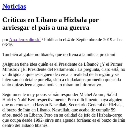
Noticias
Críticas en Líbano a Hizbala por
arriesgar el país a una guerra
por
Ana Jerozolimski
/ Publicado el
4 de Septiembre de 2019 a las
03:16
También al gobierno libanés, que no frena a la milicia pro-iraní
¿Alguien tiene idea quién es el Presidente de Líbano? ¿Y el Primer
Ministro? ¿El Presidente del Parlamento? La pregunta, claro está, no
va dirigida a quienes siguen de cerca la realidad de la región y se
interesan en detalle por ella, sino a ciudadanos promedio que cada
tanto quizás leen alguna noticia o miran un informativo.
Seguramente muy pocos sabrán responder Michel Aoun , Sa´ad
Hariri y Nabi´Beri respectivamente. Pero difícilmente haya alguien
que no conozca a Hassan Nasrallah, Secretario General de Hizbala,
el brazo de Irán en Líbano. Nasrallah, que acaba de cumplir 59
años, nació en Líbano. Pero en su calidad de jefe de Hizbala-cargo
que ocupa desde 1992- sirve una agenda foránea: es el brazo de Irán
dentro del Estado libanés.