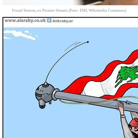
Fouad Siniora, ex Premier libanés (Foto: FMI, Wikimedia Commons)