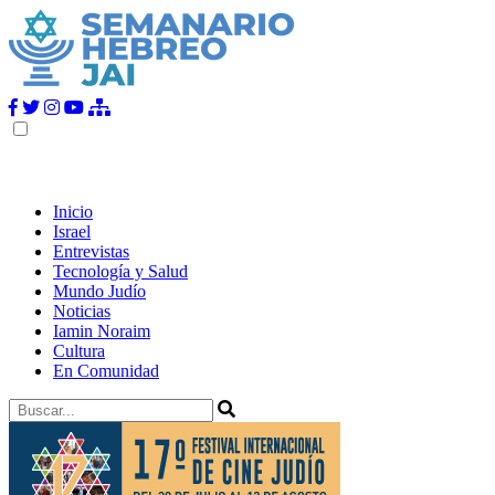
Inicio
Israel
Entrevistas
Tecnología y Salud
Mundo Judío
Noticias
Iamin Noraim
Cultura
En Comunidad