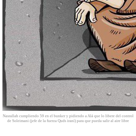
Nasrallah cumpliendo 59 en el bunker y pidiendo a Alá que lo libere del control
de Soleimani (jefe de la fuerza Quds iraní) para que pueda salir al aire libre