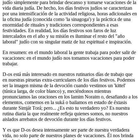
judío simplemente para brindar descanso y tomarse vacaciones de la
vida diaria judía. De hecho, los días festivos judíos se caracterizan
por una intensificación de la actividad religiosa, horas adicionales en
la oficina judía (conocida como 'la sinagoga') y la práctica de una
enormidad de rituales y tradiciones correspondientes a esas
festividades. En realidad, los días festivos son faros de luz
intercalados en el año y su misión es iluminar el resto del "año
laboral" judío con su singular matiz de luz espiritual e inspiración.
En resumen: en el mundo laboral la gente trabaja para poder salir de
vacaciones: en el mundo judío nos tomamos vacaciones para poder
trabajar.
D-os está más interesado en nuestros rutinarios días de trabajo que
en nuestras piruetas extra-curriculares de los días festivos. Podemos
ser la imagen misma de la devoción cuando vestimos un 'kittel'
(túnica larga, de color blanco) y, meciéndonos mientras
pronunciamos las oraciones en los Iamim Noraim o, desafiando a los
elementos, comemos en la suká o bailamos en estado de éxtasis
durante Simját Torá; pero... ¿Es esto tu verdadero yo? Es nuestra
rutina diaria la que realmente refleja quienes somos, no nuestros
aislados arrebatos de devoción durante los días festivos.
Y es que D-os desea intensamente ser parte de nuestra verdadera
vida, no solo parte de nuestros planes de vacaciones. Él nos brinda