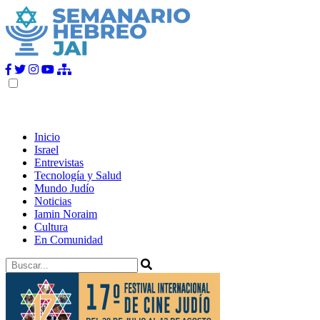
Inicio
Israel
Entrevistas
Tecnología y Salud
Mundo Judío
Noticias
Iamin Noraim
Cultura
En Comunidad