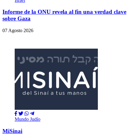
Israel
Informe de la ONU revela al fin una verdad clave
sobre Gaza
07 Agosto 2026
Mundo Judío
MiSinai