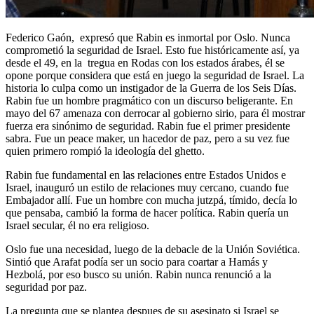
Federico Gaón, expresó que Rabin es inmortal por Oslo. Nunca
comprometió la seguridad de Israel. Esto fue históricamente así, ya
desde el 49, en la tregua en Rodas con los estados árabes, él se
opone porque considera que está en juego la seguridad de Israel. La
historia lo culpa como un instigador de la Guerra de los Seis Días.
Rabin fue un hombre pragmático con un discurso beligerante. En
mayo del 67 amenaza con derrocar al gobierno sirio, para él mostrar
fuerza era sinónimo de seguridad. Rabin fue el primer presidente
sabra. Fue un peace maker, un hacedor de paz, pero a su vez fue
quien primero rompió la ideología del ghetto.
Rabin fue fundamental en las relaciones entre Estados Unidos e
Israel, inauguró un estilo de relaciones muy cercano, cuando fue
Embajador allí. Fue un hombre con mucha jutzpá, tímido, decía lo
que pensaba, cambió la forma de hacer política. Rabin quería un
Israel secular, él no era religioso.
Oslo fue una necesidad, luego de la debacle de la Unión Soviética.
Sintió que Arafat podía ser un socio para coartar a Hamás y
Hezbolá, por eso busco su unión. Rabin nunca renunció a la
seguridad por paz.
La pregunta que se plantea despues de su asesinato si Israel se