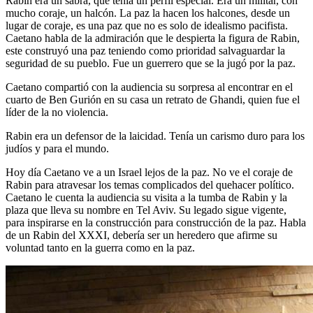
Rabin era un sabra, que tenía un perfil especial. Era un militar, con
mucho coraje, un halcón. La paz la hacen los halcones, desde un
lugar de coraje, es una paz que no es solo de idealismo pacifista.
Caetano habla de la admiración que le despierta la figura de Rabin,
este construyó una paz teniendo como prioridad salvaguardar la
seguridad de su pueblo. Fue un guerrero que se la jugó por la paz.
Caetano compartió con la audiencia su sorpresa al encontrar en el
cuarto de Ben Gurión en su casa un retrato de Ghandi, quien fue el
líder de la no violencia.
Rabin era un defensor de la laicidad. Tenía un carismo duro para los
judíos y para el mundo.
Hoy día Caetano ve a un Israel lejos de la paz. No ve el coraje de
Rabin para atravesar los temas complicados del quehacer político.
Caetano le cuenta la audiencia su visita a la tumba de Rabin y la
plaza que lleva su nombre en Tel Aviv. Su legado sigue vigente,
para inspirarse en la construcción para construcción de la paz. Habla
de un Rabin del XXXI, debería ser un heredero que afirme su
voluntad tanto en la guerra como en la paz.